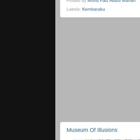
Posted by
Mohd Faiz Abdul Manan
Labels:
Kembaraku
Museum Of Illusions