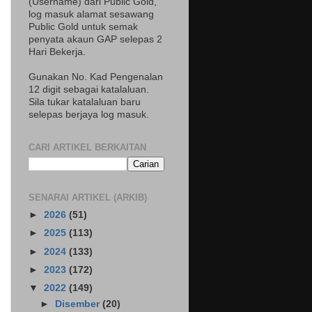
(Username) dari Public Gold,
log masuk alamat sesawang
Public Gold untuk semak
penyata akaun GAP selepas 2
Hari Bekerja.
Gunakan No. Kad Pengenalan
12 digit sebagai katalaluan.
Sila tukar katalaluan baru
selepas berjaya log masuk.
CARI ARTIKEL BERKAITAN
SENARAI ARTIKEL (ARKIB)
►
2026
(51)
►
2025
(113)
►
2024
(133)
►
2023
(172)
▼
2022
(149)
►
Disember
(20)