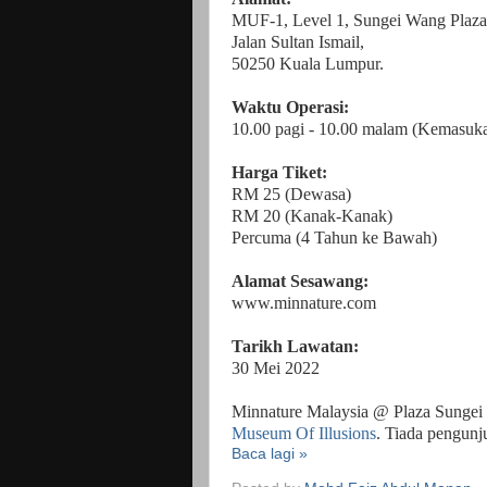
MUF-1, Level 1, Sungei Wang Plaza
Jalan Sultan Ismail,
50250 Kuala Lumpur.
Waktu Operasi:
10.00 pagi - 10.00 malam (Kemasuka
Harga Tiket:
RM 25 (Dewasa)
RM 20 (Kanak-Kanak)
Percuma (4 Tahun ke Bawah)
Alamat Sesawang:
www.minnature.com
Tarikh Lawatan:
30 Mei 2022
Minnature Malaysia @ Plaza Sungei W
Museum Of Illusions
. Tiada pengunj
Baca lagi »