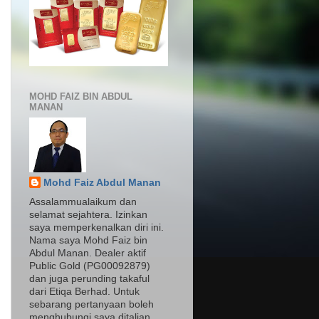
MOHD FAIZ BIN ABDUL
MANAN
Mohd Faiz Abdul Manan
Assalammualaikum dan
selamat sejahtera. Izinkan
saya memperkenalkan diri ini.
Nama saya Mohd Faiz bin
Abdul Manan. Dealer aktif
Public Gold (PG00092879)
dan juga perunding takaful
dari Etiqa Berhad. Untuk
sebarang pertanyaan boleh
menghubungi saya ditalian