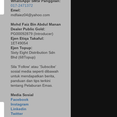
WhatsApp/ SMS/ Panggilan:
017-2471372
Emel:
mdfaiez04@yahoo.com
Mohd Faiz Bin Abdul Manan
Dealer
Public Gold:
PG00092879 (
Introducer)
Ejen Etiqa Takaful:
1ET49054
Ejen Topup:
Sixty Eight Distribution Sdn
Bhd (68Topup)
Sila 'Follow' atau 'Subscibe'
sosial media seperti dibawah
untuk mendapatkan berita,
panduan dan tips terkini
tentang Pelaburan Emas.
Media Sosial
Facebook
Instagram
Linkedin
Twitter