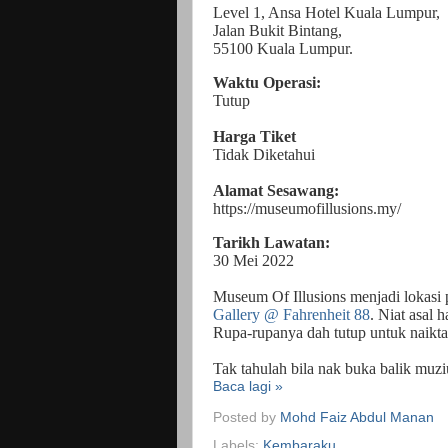
Level 1, Ansa Hotel Kuala Lumpur,
Jalan Bukit Bintang,
55100 Kuala Lumpur.
Waktu Operasi:
Tutup
Harga Tiket
Tidak Diketahui
Alamat Sesawang:
https://museumofillusions.my/
Tarikh Lawatan:
30 Mei 2022
Museum Of Illusions menjadi lokasi 
Gallery @ Fahrenheit 88
. Niat asal 
Rupa-rupanya dah tutup untuk naikta
Tak tahulah bila nak buka balik muzi
Baca lagi »
Posted by
Mohd Faiz Abdul Manan
Labels:
Kembaraku