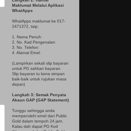
Langkah 2: Hantar
Maklumat Melalui Aplikasi
WhatApps
WhatApps maklumat ke 017-
2471372
, taip;
1. Nama Penuh:
2. No. Kad Pengenalan:
3. No. Telefon:
4. Alamat Emel:
(Lampir
kan sekali slip bayaran
untuk PG sahkan bayaran.
Slip bayaran tu kena simpan
baik-baik untuk rujukan masa
depan)
Langkah 3: Semak Penyata
Akaun GAP (GAP Statement)
Tunggu sehingga anda
memperolehi emel dari Public
Gold dalam tempoh 24 jam.
Kalau dah dapat PG Kod