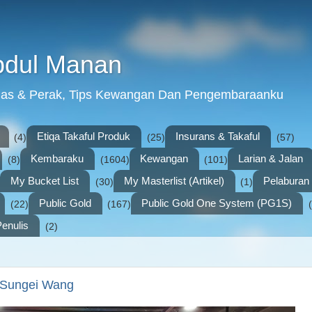
bdul Manan
mas & Perak, Tips Kewangan Dan Pengembaraanku
Etiqa Takaful Produk
Insurans & Takaful
(4)
(25)
(57)
Kembaraku
Kewangan
Larian & Jalan
(8)
(1604)
(101)
My Bucket List
My Masterlist (Artikel)
Pelabura
(30)
(1)
Public Gold
Public Gold One System (PG1S)
(22)
(167)
enulis
(2)
 Sungei Wang