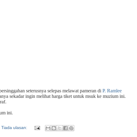
persinggahan seterusnya selepas melawat pameran di
P. Ramlee
hanya sekadar ingin melihat harga tiket untuk msuk ke muzium ini.
raf.
um ini.
Tiada ulasan: