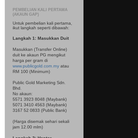
PEMBELIAN KALI PERTAMA
(AKAUN GAP)
Untuk pembelian kali pertama,
ikut langkah seperti dibawah:
Langkah 1: Masukkan Duit
Masukkan (Transfer Online)
duit ke akaun PG mengikut
harga per gram di
www.publicgold.com.my
atau
RM 100 (Minimum)
Public Gold Marketing Sdn.
Bhd.
No akaun:
5571 3923 8048 (Maybank)
5071 3410 4563 (Maybank)
3167 52 0833 (Public Bank)
(Harga disemak sehari sekali
jam 12.00 mlm)