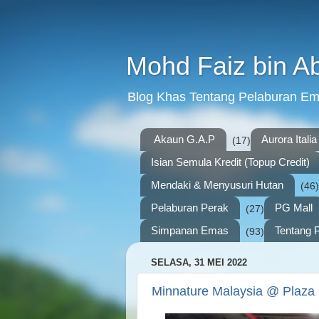
Mohd Faiz bin A
Blog Khas Tentang Pelaburan E
Akaun G.A.P
Aurora Italia
(17)
Isian Semula Kredit (Topup Credit)
Mendaki & Menyusuri Hutan
(46)
Pelaburan Perak
PG Mall
(27)
Simpanan Emas
Tentang P
(93)
SELASA, 31 MEI 2022
Minnature Malaysia @ Plaza