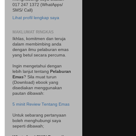
017 247 1372 (WhatApps/
SMS/ Call)
Lihat profil lengkap saya
MAKLUMAT RINGKAS
Ikhlas, komitmen dan teruja
dalam membimbing anda
dengan ilmu pelaburan emas
yang betul secara percuma.
Ingin mengetahui dengan
lebih lanjut tentang
Pelaburan
Emas
? Sila muat turun
(Download) ebook yang
disediakan menggunakan
pautan dibawah:
5 minit Review Tentang Emas
Untuk sebarang pertanyaan
boleh menghubungi saya
seperti dibawah;