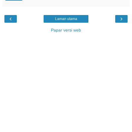
‹
›
Laman utama
Papar versi web