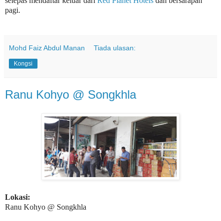
selepas mendaftar keluar dari
Red Planet Hotels
dan bersarapan
pagi.
Mohd Faiz Abdul Manan
Tiada ulasan:
Kongsi
Ranu Kohyo @ Songkhla
Lokasi:
Ranu Kohyo @ Songkhla