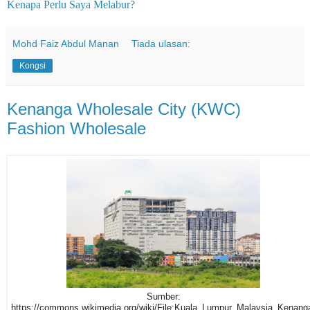
Kenapa Perlu Saya Melabur?
Mohd Faiz Abdul Manan
Tiada ulasan:
Kongsi
Kenanga Wholesale City (KWC)
Fashion Wholesale
Sumber:
https://commons.wikimedia.org/wiki/File:Kuala_Lumpur_Malaysia_Kenang