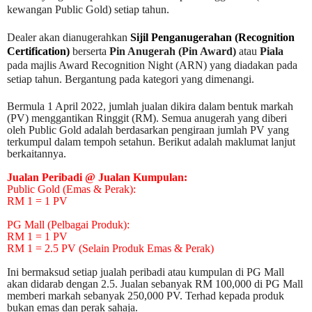
kewangan Public Gold) setiap tahun.
Dealer akan dianugerahkan
Sijil Penganugerahan (Recognition
Certification)
berserta
Pin Anugerah (Pin Award)
atau
Piala
pada majlis Award Recognition Night (ARN) yang diadakan pada
setiap tahun.
Bergantung pada kategori yang dimenangi.
Bermula 1 April 2022, jumlah jualan dikira dalam bentuk markah
(PV) menggantikan Ringgit (RM). Semua anugerah yang diberi
oleh Public Gold adalah berdasarkan pengiraan jumlah PV yang
terkumpul dalam tempoh setahun. Berikut adalah maklumat lanjut
berkaitannya.
Jualan Peribadi @ Jualan Kumpulan:
Public Gold (Emas & Perak):
RM 1 = 1 PV
PG Mall (Pelbagai Produk):
RM 1 = 1 PV
RM 1 = 2.5 PV (Selain Produk Emas & Perak)
Ini bermaksud setiap jualah peribadi atau kumpulan di PG Mall
akan didarab dengan 2.5. Jualan sebanyak RM 100,000 di PG Mall
memberi markah sebanyak 250,000 PV. Terhad kepada produk
bukan emas dan perak sahaja.