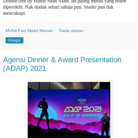
DoubleTree by Hilton Shah Alam. Ini paling murah yang boleh
diperolehi. Nak duduk sehari sahaja pun. Studio pun dah
mencukupi.
Mohd Faiz Abdul Manan
Tiada ulasan:
Kongsi
Agensi Dinner & Award Presentation
(ADAP) 2021