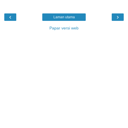
‹
›
Laman utama
Papar versi web