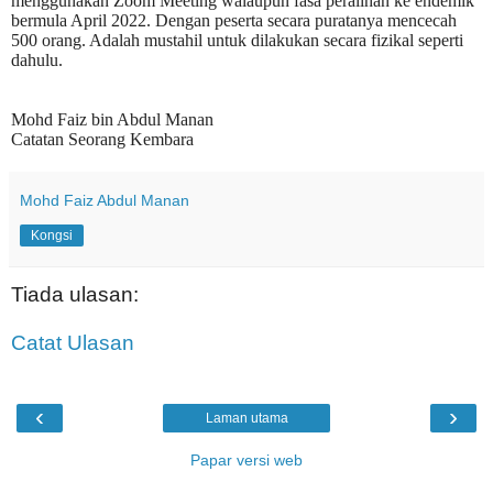
menggunakan Zoom Meeting walaupun fasa peralihan ke endemik
bermula April 2022. Dengan peserta secara puratanya mencecah
500 orang. Adalah mustahil untuk dilakukan secara fizikal seperti
dahulu.
Mohd Faiz bin Abdul Manan
Catatan Seorang Kembara
Mohd Faiz Abdul Manan
Kongsi
Tiada ulasan:
Catat Ulasan
‹
›
Laman utama
Papar versi web