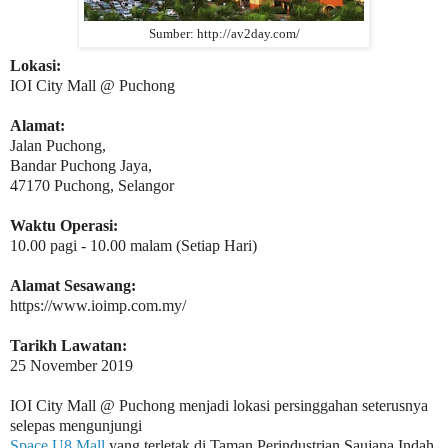
Sumber: http://av2day.com/
Lokasi:
IOI City Mall @ Puchong
Alamat:
Jalan Puchong,
Bandar Puchong Jaya,
47170 Puchong, Selangor
Waktu Operasi:
10.00 pagi - 10.00 malam (Setiap Hari)
Alamat Sesawang:
https://www.ioimp.com.my/
Tarikh Lawatan:
25 November 2019
IOI City Mall @ Puchong menjadi lokasi persinggahan seterusnya
selepas mengunjungi
Space U8 Mall
yang terletak di Taman Perindustrian Saujana Indah.