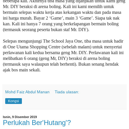
beberapa kali. Akhirnya tiba masa yang dijanjikan untuk kami geng
Mr. DIY beraksi di arena boling. Kali ini kami memilih untuk
bermain selepas waktu kerja atas kekangan waktu dan pada masa
ini harga murah. Bayar 2 ‘Game’, main 3 ‘Game’. Siapa tak nak
kan. Kali ini hanya 7 orang yang berkelapangan bermain boling
(termasuk seorang peserta bukan staf Mr. DIY).
Selepas mengunjungi The School Jaya One, tiba masa untuk hadir
di One Utama Shopping Centre (sebelah malam) untuk menyertai
perlawanan kali kedua bersama geng Mr. DIY. Perlawanan kali ini
melibatkan 6 orang (geng Mr, DIY) beraksi di arena boling
(termasuk saya walaupun telah berhenti). Bukan senang hendak
ajak bos main sekali.
Mohd Faiz Abdul Manan
Tiada ulasan:
Kongsi
Isnin, 9 Disember 2019
Perlukah Ber'Hutang'?