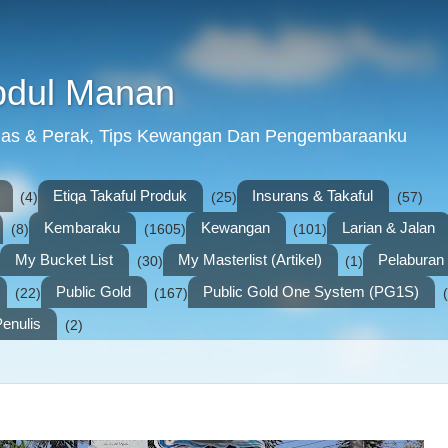
bdul Manan
mas & Perak, Tips Kewangan Dan Pengembaraanku
Etiqa Takaful Produk
Insurans & Takaful
(4)
(25)
(57)
Kembaraku
Kewangan
Larian & Jalan
(8)
(1605)
(101)
My Bucket List
My Masterlist (Artikel)
Pelabura
(30)
(1)
Public Gold
Public Gold One System (PG1S)
(22)
(167)
enulis
(2)