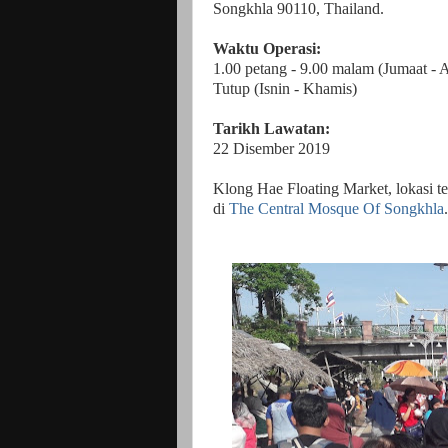
Songkhla 90110, Thailand.
Waktu Operasi:
1.00 petang - 9.00 malam (Jumaat - 
Tutup (Isnin - Khamis)
Tarikh Lawatan:
22 Disember 2019
Klong Hae Floating Market, lokasi te
di
The Central Mosque Of Songkhla
.