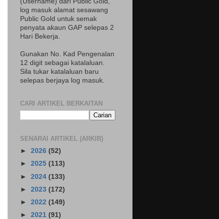
(Username) dari Public Gold,
log masuk alamat sesawang
Public Gold untuk semak
penyata akaun GAP selepas 2
Hari Bekerja.
Gunakan No. Kad Pengenalan
12 digit sebagai katalaluan.
Sila tukar katalaluan baru
selepas berjaya log masuk.
CARI ARTIKEL BERKAITAN
SENARAI ARTIKEL (ARKIB)
►
2026
(52)
►
2025
(113)
►
2024
(133)
►
2023
(172)
►
2022
(149)
►
2021
(91)