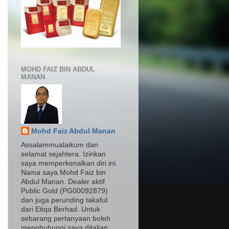
MOHD FAIZ BIN ABDUL
MANAN
Mohd Faiz Abdul Manan
Assalammualaikum dan
selamat sejahtera. Izinkan
saya memperkenalkan diri ini.
Nama saya Mohd Faiz bin
Abdul Manan. Dealer aktif
Public Gold (PG00092879)
dan juga perunding takaful
dari Etiqa Berhad. Untuk
sebarang pertanyaan boleh
menghubungi saya ditalian