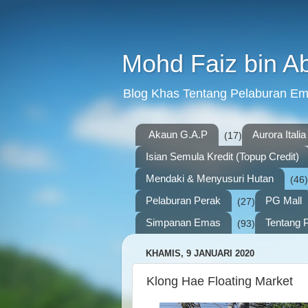
Mohd Faiz bin A
Blog Khas Tentang Pelaburan E
Akaun G.A.P
Aurora Italia
(17)
Isian Semula Kredit (Topup Credit)
Mendaki & Menyusuri Hutan
(46)
Pelaburan Perak
PG Mall
(27)
Simpanan Emas
Tentang P
(93)
KHAMIS, 9 JANUARI 2020
Klong Hae Floating Market