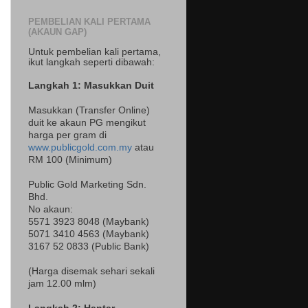
PEMBELIAN KALI PERTAMA
(AKAUN GAP)
Untuk pembelian kali pertama,
ikut langkah seperti dibawah:
Langkah 1: Masukkan Duit
Masukkan (Transfer Online)
duit ke akaun PG mengikut
harga per gram di
www.publicgold.com.my
atau
RM 100 (Minimum)
Public Gold Marketing Sdn.
Bhd.
No akaun:
5571 3923 8048 (Maybank)
5071 3410 4563 (Maybank)
3167 52 0833 (Public Bank)
(Harga disemak sehari sekali
jam 12.00 mlm)