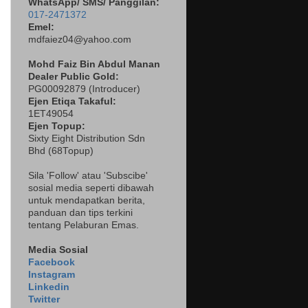
WhatsApp/ SMS/ Panggilan:
017-2471372
Emel:
mdfaiez04@yahoo.com
Mohd Faiz Bin Abdul Manan
Dealer
Public Gold:
PG00092879 (
Introducer)
Ejen Etiqa Takaful:
1ET49054
Ejen Topup:
Sixty Eight Distribution Sdn
Bhd (68Topup)
Sila 'Follow' atau 'Subscibe'
sosial media seperti dibawah
untuk mendapatkan berita,
panduan dan tips terkini
tentang Pelaburan Emas.
Media Sosial
Facebook
Instagram
Linkedin
Twitter