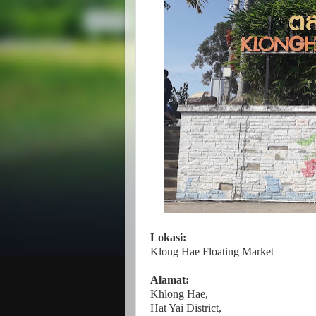
Lokasi:
Klong Hae Floating Market
Alamat:
Khlong Hae,
Hat Yai District,