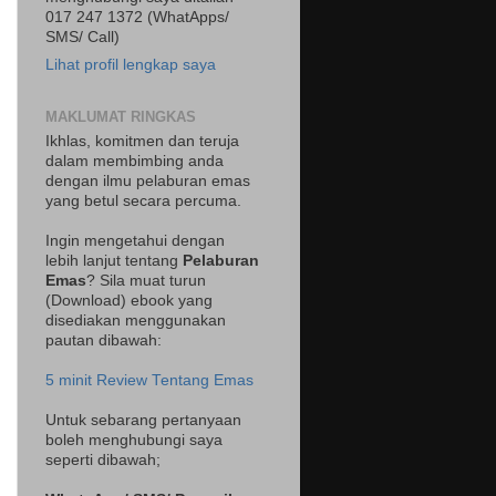
017 247 1372 (WhatApps/
SMS/ Call)
Lihat profil lengkap saya
MAKLUMAT RINGKAS
Ikhlas, komitmen dan teruja
dalam membimbing anda
dengan ilmu pelaburan emas
yang betul secara percuma.
Ingin mengetahui dengan
lebih lanjut tentang
Pelaburan
Emas
? Sila muat turun
(Download) ebook yang
disediakan menggunakan
pautan dibawah:
5 minit Review Tentang Emas
Untuk sebarang pertanyaan
boleh menghubungi saya
seperti dibawah;