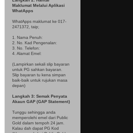
Langkah 2: Hantar
Maklumat Melalui Aplikasi
WhatApps
WhatApps maklumat ke 017-
2471372
, taip;
1. Nama Penuh:
2. No. Kad Pengenalan:
3. No. Telefon:
4. Alamat Emel:
(Lampir
kan sekali slip bayaran
untuk PG sahkan bayaran.
Slip bayaran tu kena simpan
baik-baik untuk rujukan masa
depan)
Langkah 3: Semak Penyata
Akaun GAP (GAP Statement)
Tunggu sehingga anda
memperolehi emel dari Public
Gold dalam tempoh 24 jam.
Kalau dah dapat PG Kod