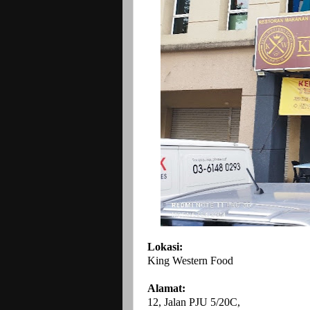
Lokasi:
King Western Food
Alamat:
12, Jalan PJU 5/20C,