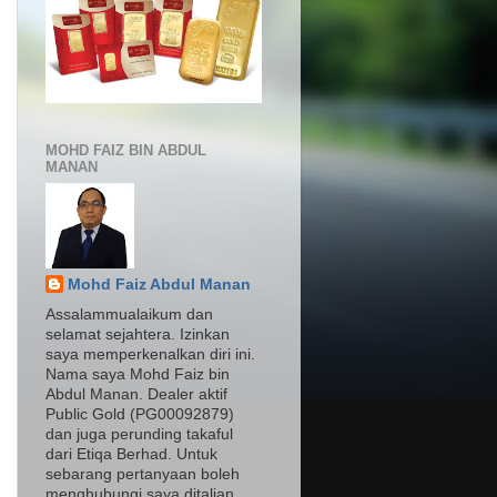
MOHD FAIZ BIN ABDUL
MANAN
Mohd Faiz Abdul Manan
Assalammualaikum dan
selamat sejahtera. Izinkan
saya memperkenalkan diri ini.
Nama saya Mohd Faiz bin
Abdul Manan. Dealer aktif
Public Gold (PG00092879)
dan juga perunding takaful
dari Etiqa Berhad. Untuk
sebarang pertanyaan boleh
menghubungi saya ditalian