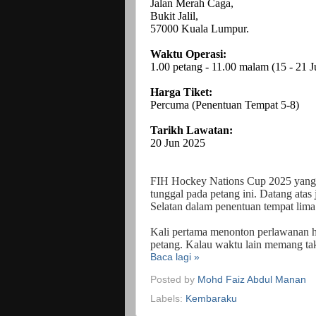
Jalan Merah Caga,
Bukit Jalil,
57000 Kuala Lumpur.
Waktu Operasi:
1.00 petang - 11.00 malam (15 - 21 
Harga Tiket:
Percuma (Penentuan Tempat 5-8)
Tarikh Lawatan:
20 Jun 2025
FIH Hockey Nations Cup 2025 yang b
tunggal pada petang ini. Datang ata
Selatan dalam penentuan tempat lima
Kali pertama menonton perlawanan h
petang. Kalau waktu lain memang tak
Baca lagi »
Posted by
Mohd Faiz Abdul Manan
Labels:
Kembaraku