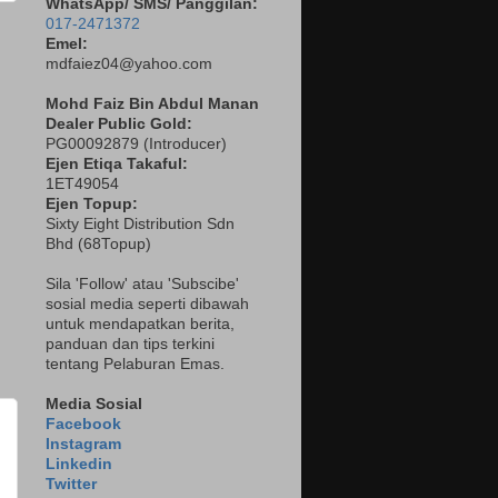
WhatsApp/ SMS/ Panggilan:
017-2471372
Emel:
mdfaiez04@yahoo.com
Mohd Faiz Bin Abdul Manan
Dealer
Public Gold:
PG00092879 (
Introducer)
Ejen Etiqa Takaful:
1ET49054
Ejen Topup:
Sixty Eight Distribution Sdn
Bhd (68Topup)
Sila 'Follow' atau 'Subscibe'
sosial media seperti dibawah
untuk mendapatkan berita,
panduan dan tips terkini
tentang Pelaburan Emas.
Media Sosial
Facebook
Instagram
Linkedin
Twitter