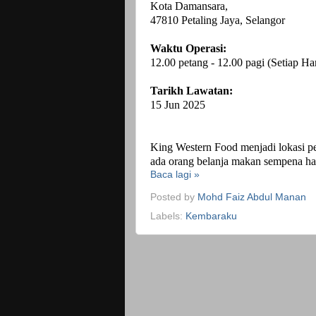
Kota Damansara,
47810 Petaling Jaya, Selangor
Waktu Operasi:
12.00 petang - 12.00 pagi (Setiap Har
Tarikh Lawatan:
15 Jun 2025
King Western Food menjadi lokasi per
ada orang belanja makan sempena har
Baca lagi »
Posted by
Mohd Faiz Abdul Manan
Labels:
Kembaraku