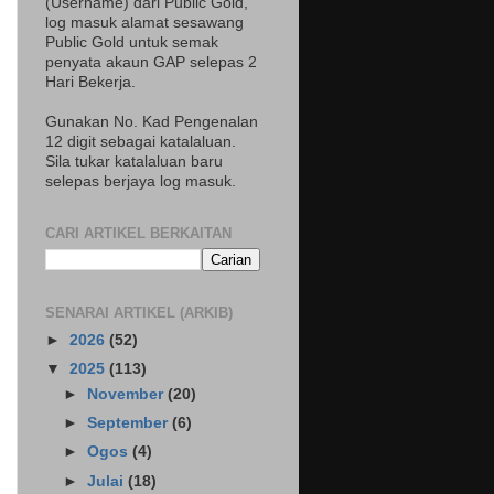
(Username) dari Public Gold,
log masuk alamat sesawang
Public Gold untuk semak
penyata akaun GAP selepas 2
Hari Bekerja.
Gunakan No. Kad Pengenalan
12 digit sebagai katalaluan.
Sila tukar katalaluan baru
selepas berjaya log masuk.
CARI ARTIKEL BERKAITAN
SENARAI ARTIKEL (ARKIB)
►
2026
(52)
▼
2025
(113)
►
November
(20)
►
September
(6)
►
Ogos
(4)
►
Julai
(18)