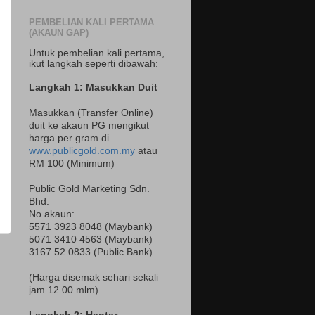
PEMBELIAN KALI PERTAMA
(AKAUN GAP)
Untuk pembelian kali pertama,
ikut langkah seperti dibawah:
Langkah 1: Masukkan Duit
Masukkan (Transfer Online)
duit ke akaun PG mengikut
harga per gram di
www.publicgold.com.my
atau
RM 100 (Minimum)
Public Gold Marketing Sdn.
Bhd.
No akaun:
5571 3923 8048 (Maybank)
5071 3410 4563 (Maybank)
3167 52 0833 (Public Bank)
(Harga disemak sehari sekali
jam 12.00 mlm)