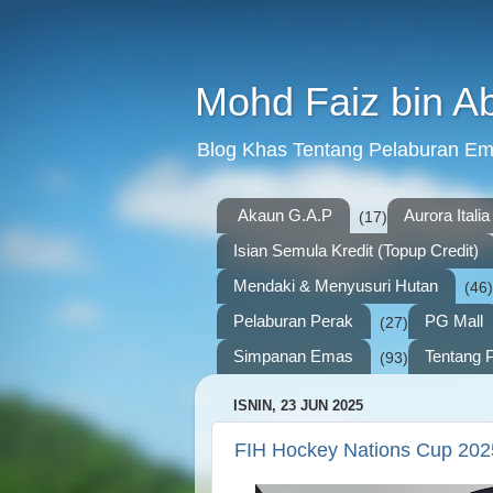
Mohd Faiz bin A
Blog Khas Tentang Pelaburan E
Akaun G.A.P
Aurora Italia
(17)
Isian Semula Kredit (Topup Credit)
Mendaki & Menyusuri Hutan
(46)
Pelaburan Perak
PG Mall
(27)
Simpanan Emas
Tentang P
(93)
ISNIN, 23 JUN 2025
FIH Hockey Nations Cup 202