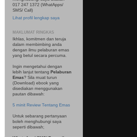
017 247 1372 (WhatApps/
SMS/ Call)
Lihat profil lengkap saya
MAKLUMAT RINGKAS
Ikhlas, komitmen dan teruja
dalam membimbing anda
dengan ilmu pelaburan emas
yang betul secara percuma.
Ingin mengetahui dengan
lebih lanjut tentang
Pelaburan
Emas
? Sila muat turun
(Download) ebook yang
disediakan menggunakan
pautan dibawah:
5 minit Review Tentang Emas
Untuk sebarang pertanyaan
boleh menghubungi saya
seperti dibawah;