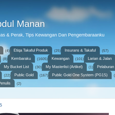
bdul Manan
mas & Perak, Tips Kewangan Dan Pengembaraanku
Etiqa Takaful Produk
Insurans & Takaful
(4)
(25)
(57)
Kembaraku
Kewangan
Larian & Jalan
(8)
(1605)
(101)
My Bucket List
My Masterlist (Artikel)
Pelabura
(30)
(1)
Public Gold
Public Gold One System (PG1S)
(22)
(167)
enulis
(2)
5