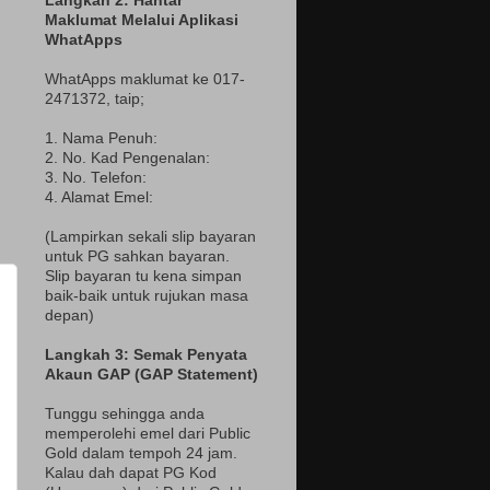
Langkah 2: Hantar
Maklumat Melalui Aplikasi
WhatApps
WhatApps maklumat ke 017-
2471372
, taip;
1. Nama Penuh:
2. No. Kad Pengenalan:
3. No. Telefon:
4. Alamat Emel:
(Lampir
kan sekali slip bayaran
untuk PG sahkan bayaran.
Slip bayaran tu kena simpan
baik-baik untuk rujukan masa
depan)
Langkah 3: Semak Penyata
Akaun GAP (GAP Statement)
Tunggu sehingga anda
memperolehi emel dari Public
Gold dalam tempoh 24 jam.
Kalau dah dapat PG Kod