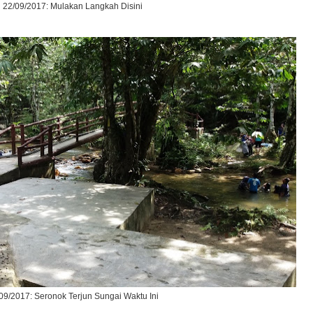
22/09/2017: Mulakan Langkah Disini
09/2017: Seronok Terjun Sungai Waktu Ini