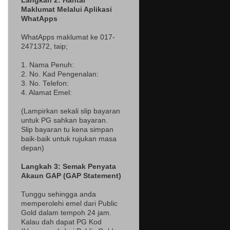
Langkah 2: Hantar
Maklumat Melalui Aplikasi
WhatApps
WhatApps maklumat ke 017-
2471372
, taip;
1. Nama Penuh:
2. No. Kad Pengenalan:
3. No. Telefon:
4. Alamat Emel:
(Lampir
kan sekali slip bayaran
untuk PG sahkan bayaran.
Slip bayaran tu kena simpan
baik-baik untuk rujukan masa
depan)
Langkah 3: Semak Penyata
Akaun GAP (GAP Statement)
Tunggu sehingga anda
memperolehi emel dari Public
Gold dalam tempoh 24 jam.
Kalau dah dapat PG Kod