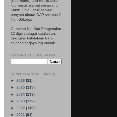
(Username) dari Public Gold,
log masuk alamat sesawang
Public Gold untuk semak
penyata akaun GAP selepas 2
Hari Bekerja.
Gunakan No. Kad Pengenalan
12 digit sebagai katalaluan.
Sila tukar katalaluan baru
selepas berjaya log masuk.
CARI ARTIKEL BERKAITAN
SENARAI ARTIKEL (ARKIB)
►
2026
(52)
►
2025
(113)
►
2024
(133)
►
2023
(172)
►
2022
(149)
►
2021
(91)