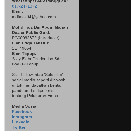
WhatsApp/ SMS/ Panggilan:
017-2471372
Emel:
mdfaiez04@yahoo.com
Mohd Faiz Bin Abdul Manan
Dealer
Public Gold:
PG00092879 (
Introducer)
Ejen Etiqa Takaful:
1ET49054
Ejen Topup:
Sixty Eight Distribution Sdn
Bhd (68Topup)
Sila 'Follow' atau 'Subscibe'
sosial media seperti dibawah
untuk mendapatkan berita,
panduan dan tips terkini
tentang Pelaburan Emas.
Media Sosial
Facebook
Instagram
Linkedin
Twitter