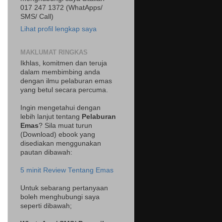
017 247 1372 (WhatApps/
SMS/ Call)
Lihat profil lengkap saya
MAKLUMAT RINGKAS
Ikhlas, komitmen dan teruja
dalam membimbing anda
dengan ilmu pelaburan emas
yang betul secara percuma.
Ingin mengetahui dengan
lebih lanjut tentang
Pelaburan
Emas
? Sila muat turun
(Download) ebook yang
disediakan menggunakan
pautan dibawah:
5 minit Review Tentang Emas
Untuk sebarang pertanyaan
boleh menghubungi saya
seperti dibawah;