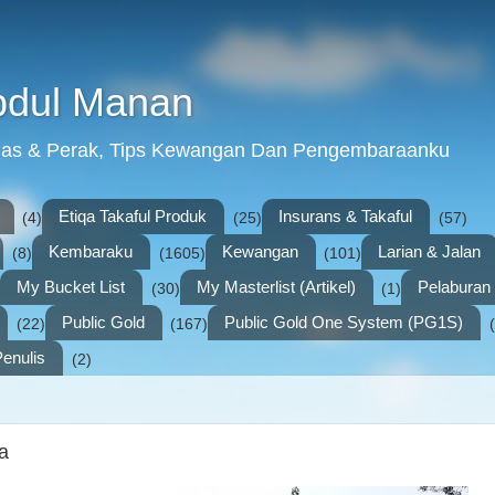
bdul Manan
mas & Perak, Tips Kewangan Dan Pengembaraanku
Etiqa Takaful Produk
Insurans & Takaful
(4)
(25)
(57)
Kembaraku
Kewangan
Larian & Jalan
(8)
(1605)
(101)
My Bucket List
My Masterlist (Artikel)
Pelabura
(30)
(1)
Public Gold
Public Gold One System (PG1S)
(22)
(167)
enulis
(2)
a