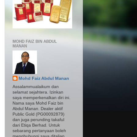
MOHD FAIZ BIN ABDUL
MANAN
Mohd Faiz Abdul Manan
Assalammualaikum dan
selamat sejahtera. Izinkan
saya memperkenalkan diri ini.
Nama saya Mohd Faiz bin
Abdul Manan. Dealer aktif
Public Gold (PG00092879)
dan juga perunding takaful
dari Etiqa Berhad. Untuk
sebarang pertanyaan boleh
menghubungi saya ditalian