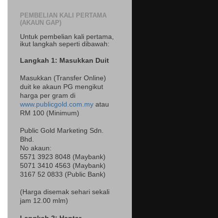
PEMBELIAN KALI PERTAMA
(AKAUN GAP)
Untuk pembelian kali pertama,
ikut langkah seperti dibawah:
Langkah 1: Masukkan Duit
Masukkan (Transfer Online)
duit ke akaun PG mengikut
harga per gram di
www.publicgold.com.my
atau
RM 100 (Minimum)
Public Gold Marketing Sdn.
Bhd.
No akaun:
5571 3923 8048 (Maybank)
5071 3410 4563 (Maybank)
3167 52 0833 (Public Bank)
(Harga disemak sehari sekali
jam 12.00 mlm)