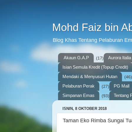
Mohd Faiz bin A
Blog Khas Tentang Pelaburan E
Akaun G.A.P
Aurora Italia
(17)
Isian Semula Kredit (Topup Credit)
Mendaki & Menyusuri Hutan
(46)
Pelaburan Perak
PG Mall
(27)
Simpanan Emas
Tentang P
(93)
ISNIN, 8 OKTOBER 2018
Taman Eko Rimba Sungai Tu