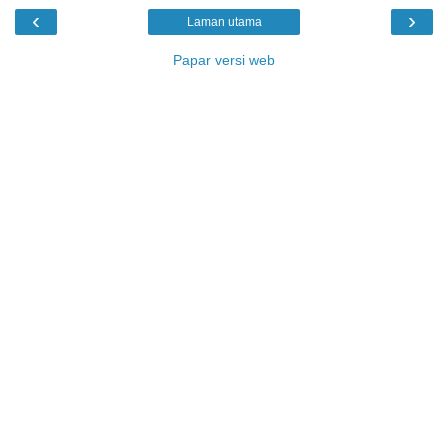
‹
›
Laman utama
Papar versi web