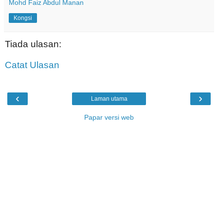
Mohd Faiz Abdul Manan
Kongsi
Tiada ulasan:
Catat Ulasan
‹
›
Laman utama
Papar versi web