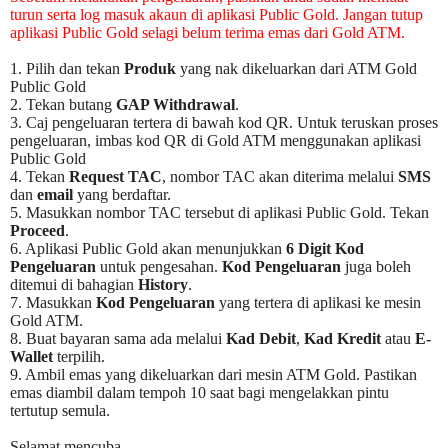
turun serta log masuk akaun di aplikasi Public Gold. Jangan tutup
aplikasi Public Gold selagi belum terima emas dari Gold ATM.
1. Pilih dan tekan
Produk
yang nak dikeluarkan dari ATM Gold
Public Gold
2. Tekan butang
GAP Withdrawal
.
3. Caj pengeluaran tertera di bawah kod QR. Untuk teruskan proses
pengeluaran, imbas kod QR di Gold ATM menggunakan aplikasi
Public Gold
4. Tekan
Request TAC
, nombor TAC akan diterima melalui
SMS
dan
email
yang berdaftar.
5. Masukkan nombor TAC tersebut di aplikasi Public Gold. Tekan
Proceed
.
6. Aplikasi Public Gold akan menunjukkan
6 Digit Kod
Pengeluaran
untuk pengesahan.
Kod Pengeluaran
juga boleh
ditemui di bahagian
History
.
7. Masukkan
Kod Pengeluaran
yang tertera di aplikasi ke mesin
Gold ATM.
8. Buat bayaran sama ada melalui
Kad Debit
,
Kad Kredit
atau
E-
Wallet
terpilih.
9. Ambil emas yang dikeluarkan dari mesin ATM Gold. Pastikan
emas diambil dalam tempoh 10 saat bagi mengelakkan pintu
tertutup semula.
Selamat mencuba.