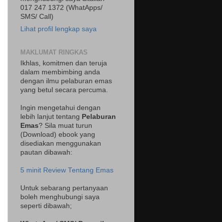
017 247 1372 (WhatApps/
SMS/ Call)
Lihat profil lengkap saya
MAKLUMAT RINGKAS
Ikhlas, komitmen dan teruja
dalam membimbing anda
dengan ilmu pelaburan emas
yang betul secara percuma.
Ingin mengetahui dengan
lebih lanjut tentang
Pelaburan
Emas
? Sila muat turun
(Download) ebook yang
disediakan menggunakan
pautan dibawah:
5 minit Review Tentang Emas
Untuk sebarang pertanyaan
boleh menghubungi saya
seperti dibawah;