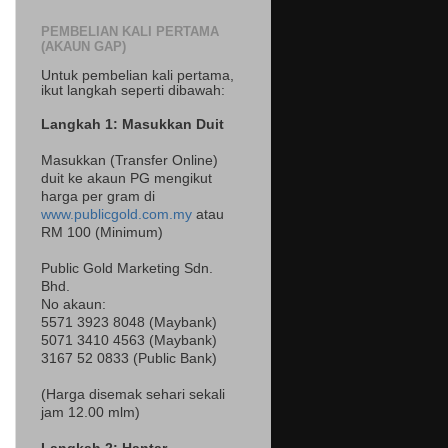
PEMBELIAN KALI PERTAMA
(AKAUN GAP)
Untuk pembelian kali pertama,
ikut langkah seperti dibawah:
Langkah 1: Masukkan Duit
Masukkan (Transfer Online)
duit ke akaun PG mengikut
harga per gram di
www.publicgold.com.my
atau
RM 100 (Minimum)
Public Gold Marketing Sdn.
Bhd.
No akaun:
5571 3923 8048 (Maybank)
5071 3410 4563 (Maybank)
3167 52 0833 (Public Bank)
(Harga disemak sehari sekali
jam 12.00 mlm)