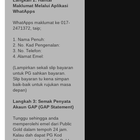
Langkah 2: Hantar
Maklumat Melalui Aplikasi
WhatApps
WhatApps maklumat ke 017-
2471372
, taip;
1. Nama Penuh:
2. No. Kad Pengenalan:
3. No. Telefon:
4. Alamat Emel:
(Lampir
kan sekali slip bayaran
untuk PG sahkan bayaran.
Slip bayaran tu kena simpan
baik-baik untuk rujukan masa
depan)
Langkah 3: Semak Penyata
Akaun GAP (GAP Statement)
Tunggu sehingga anda
memperolehi emel dari Public
Gold dalam tempoh 24 jam.
Kalau dah dapat PG Kod