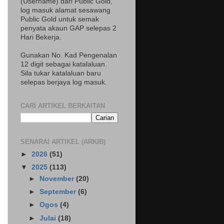
(Username) dari Public Gold,
log masuk alamat sesawang
Public Gold untuk semak
penyata akaun GAP selepas 2
Hari Bekerja.
Gunakan No. Kad Pengenalan
12 digit sebagai katalaluan.
Sila tukar katalaluan baru
selepas berjaya log masuk.
CARI ARTIKEL BERKAITAN
SENARAI ARTIKEL (ARKIB)
►
2026
(51)
▼
2025
(113)
►
November
(20)
►
September
(6)
►
Ogos
(4)
►
Julai
(18)