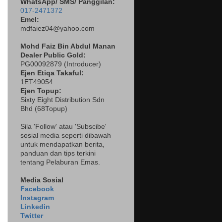
WhatsApp/ SMS/ Panggilan:
017-2471372
Emel:
mdfaiez04@yahoo.com
Mohd Faiz Bin Abdul Manan
Dealer
Public Gold:
PG00092879 (
Introducer)
Ejen Etiqa Takaful:
1ET49054
Ejen Topup:
Sixty Eight Distribution Sdn
Bhd (68Topup)
Sila 'Follow' atau 'Subscibe'
sosial media seperti dibawah
untuk mendapatkan berita,
panduan dan tips terkini
tentang Pelaburan Emas.
Media Sosial
Facebook
Instagram
Linkedin
Twitter