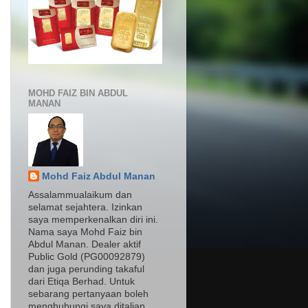
MOHD FAIZ BIN ABDUL
MANAN
Mohd Faiz Abdul Manan
Assalammualaikum dan
selamat sejahtera. Izinkan
saya memperkenalkan diri ini.
Nama saya Mohd Faiz bin
Abdul Manan. Dealer aktif
Public Gold (PG00092879)
dan juga perunding takaful
dari Etiqa Berhad. Untuk
sebarang pertanyaan boleh
menghubungi saya ditalian