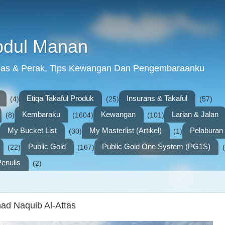
bdul Manan
mas & Perak, Tips Kewangan Dan Pengembaraanku
Etiqa Takaful Produk
Insurans & Takaful
(4)
(25)
(57)
Kembaraku
Kewangan
Larian & Jalan
(8)
(1604)
(101)
My Bucket List
My Masterlist (Artikel)
Pelabura
(30)
(1)
Public Gold
Public Gold One System (PG1S)
(22)
(167)
enulis
(2)
d Naquib Al-Attas