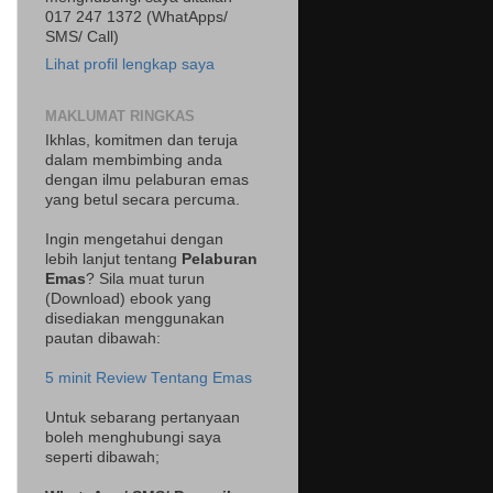
017 247 1372 (WhatApps/
SMS/ Call)
Lihat profil lengkap saya
MAKLUMAT RINGKAS
Ikhlas, komitmen dan teruja
dalam membimbing anda
dengan ilmu pelaburan emas
yang betul secara percuma.
Ingin mengetahui dengan
lebih lanjut tentang
Pelaburan
Emas
? Sila muat turun
(Download) ebook yang
disediakan menggunakan
pautan dibawah:
5 minit Review Tentang Emas
Untuk sebarang pertanyaan
boleh menghubungi saya
seperti dibawah;