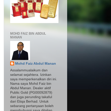
MOHD FAIZ BIN ABDUL
MANAN
Mohd Faiz Abdul Manan
Assalammualaikum dan
selamat sejahtera. Izinkan
saya memperkenalkan diri ini.
Nama saya Mohd Faiz bin
Abdul Manan. Dealer aktif
Public Gold (PG00092879)
dan juga perunding takaful
dari Etiqa Berhad. Untuk
sebarang pertanyaan boleh
menghubungi saya ditalian