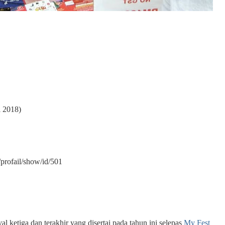
i 2018)
/profail/show/id/501
l ketiga dan terakhir yang disertai pada tahun ini selepas
My Fest