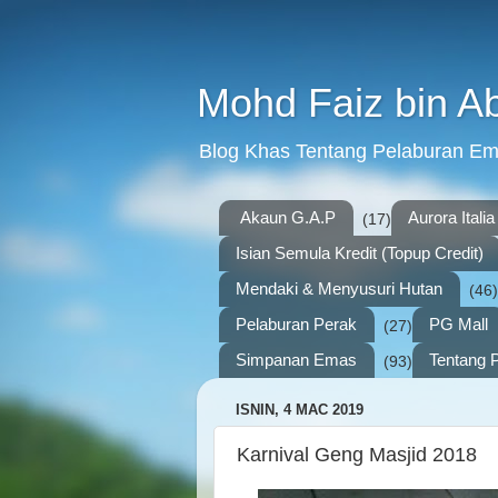
Mohd Faiz bin A
Blog Khas Tentang Pelaburan E
Akaun G.A.P
Aurora Italia
(17)
Isian Semula Kredit (Topup Credit)
Mendaki & Menyusuri Hutan
(46)
Pelaburan Perak
PG Mall
(27)
Simpanan Emas
Tentang P
(93)
ISNIN, 4 MAC 2019
Karnival Geng Masjid 2018