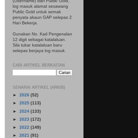
(Username) dari Public Gold,
log masuk alamat sesawang
Public Gold untuk semak
penyata akaun GAP selepas 2
Hari Bekerja.
Gunakan No. Kad Pengenalan
12 digit sebagai katalaluan.
Sila tukar katalaluan baru
selepas berjaya log masuk.
CARI ARTIKEL BERKAITAN
SENARAI ARTIKEL (ARKIB)
►
2026
(52)
►
2025
(113)
►
2024
(133)
►
2023
(172)
►
2022
(149)
►
2021
(91)