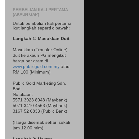
PEMBELIAN KALI PERTAMA
(AKAUN GAP)
Untuk pembelian kali pertama,
ikut langkah seperti dibawah:
Langkah 1: Masukkan Duit
Masukkan (Transfer Online)
duit ke akaun PG mengikut
harga per gram di
www.publicgold.com.my
atau
RM 100 (Minimum)
Public Gold Marketing Sdn.
Bhd.
No akaun:
5571 3923 8048 (Maybank)
5071 3410 4563 (Maybank)
3167 52 0833 (Public Bank)
(Harga disemak sehari sekali
jam 12.00 mlm)