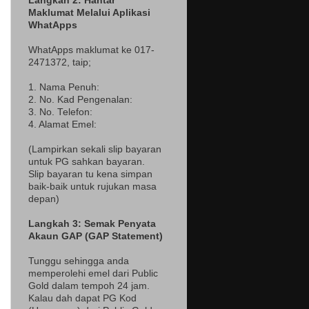
Langkah 2: Hantar
Maklumat Melalui Aplikasi
WhatApps
WhatApps maklumat ke 017-
2471372
, taip;
1. Nama Penuh:
2. No. Kad Pengenalan:
3. No. Telefon:
4. Alamat Emel:
(Lampir
kan sekali slip bayaran
untuk PG sahkan bayaran.
Slip bayaran tu kena simpan
baik-baik untuk rujukan masa
depan)
Langkah 3: Semak Penyata
Akaun GAP (GAP Statement)
Tunggu sehingga anda
memperolehi emel dari Public
Gold dalam tempoh 24 jam.
Kalau dah dapat PG Kod