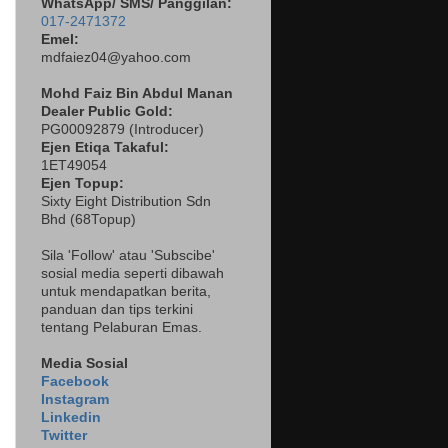
WhatsApp/ SMS/ Panggilan:
017-2471372
Emel:
mdfaiez04@yahoo.com
Mohd Faiz Bin Abdul Manan
Dealer
Public Gold:
PG00092879 (
Introducer)
Ejen Etiqa Takaful:
1ET49054
Ejen Topup:
Sixty Eight Distribution Sdn
Bhd (68Topup)
Sila 'Follow' atau 'Subscibe'
sosial media seperti dibawah
untuk mendapatkan berita,
panduan dan tips terkini
tentang Pelaburan Emas.
Media Sosial
Facebook
Instagram
Linkedin
Twitter