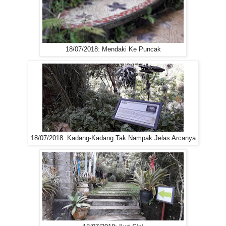
18/07/2018: Mendaki Ke Puncak
18/07/2018: Kadang-Kadang Tak Nampak Jelas Arcanya