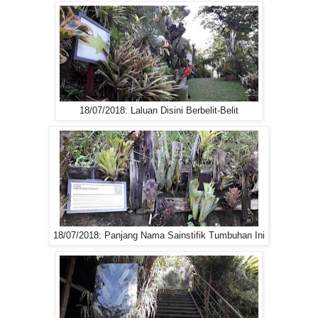
18/07/2018: Laluan Disini Berbelit-Belit
18/07/2018: Panjang Nama Sainstifik Tumbuhan Ini