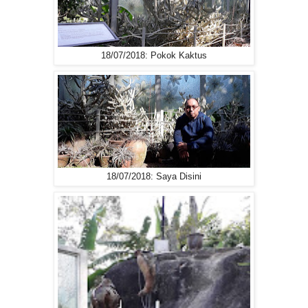
18/07/2018: Pokok Kaktus
18/07/2018: Saya Disini