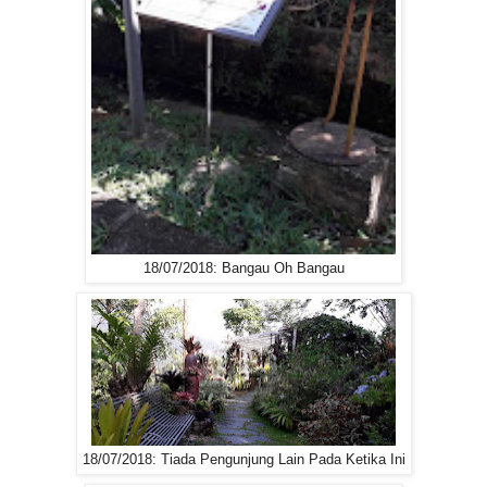
18/07/2018: Bangau Oh Bangau
18/07/2018: Tiada Pengunjung Lain Pada Ketika Ini