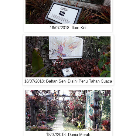
18/07/2018: Ikan Koi
18/07/2018: Bahan Seni Disini Perlu Tahan Cuaca
18/07/2018: Dunia Merah