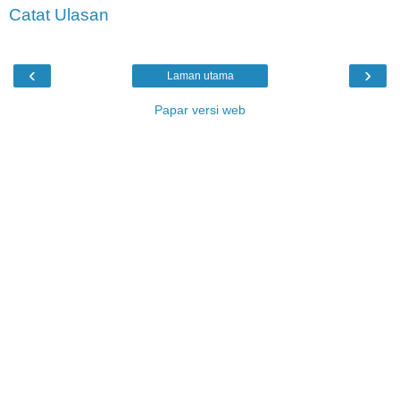
Catat Ulasan
‹
›
Laman utama
Papar versi web