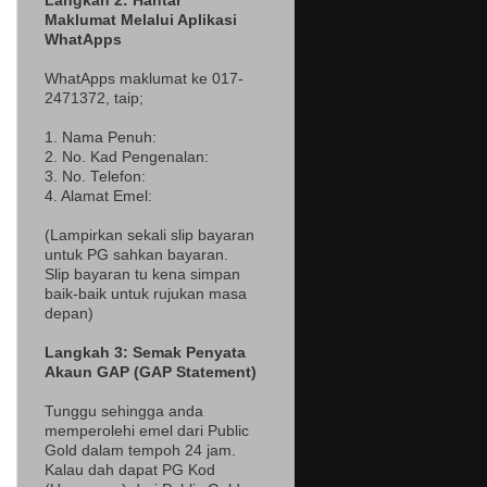
Langkah 2: Hantar
Maklumat Melalui Aplikasi
WhatApps
WhatApps maklumat ke 017-
2471372
, taip;
1. Nama Penuh:
2. No. Kad Pengenalan:
3. No. Telefon:
4. Alamat Emel:
(Lampir
kan sekali slip bayaran
untuk PG sahkan bayaran.
Slip bayaran tu kena simpan
baik-baik untuk rujukan masa
depan)
Langkah 3: Semak Penyata
Akaun GAP (GAP Statement)
Tunggu sehingga anda
memperolehi emel dari Public
Gold dalam tempoh 24 jam.
Kalau dah dapat PG Kod