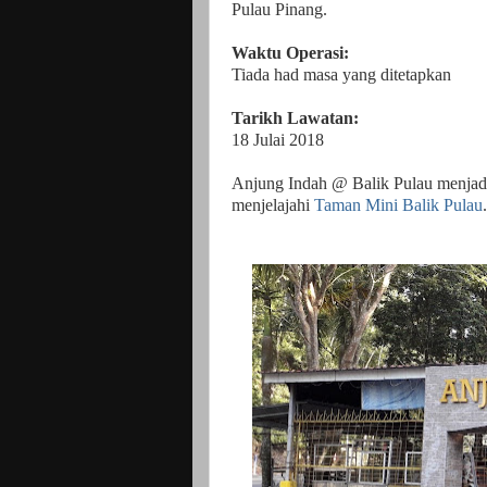
Pulau Pinang.
Waktu Operasi:
Tiada had masa yang ditetapkan
Tarikh Lawatan:
18 Julai 2018
Anjung Indah @ Balik Pulau menjadi 
menjelajahi
Taman Mini Balik Pulau
.