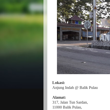
Lokasi:
Anjung Indah @ Balik Pulau
Alamat:
317, Jalan Tun Sardan,
11000 Balik Pulau,