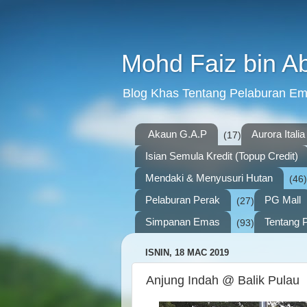
Mohd Faiz bin A
Blog Khas Tentang Pelaburan E
Akaun G.A.P
Aurora Italia
(17)
Isian Semula Kredit (Topup Credit)
Mendaki & Menyusuri Hutan
(46)
Pelaburan Perak
PG Mall
(27)
Simpanan Emas
Tentang P
(93)
ISNIN, 18 MAC 2019
Anjung Indah @ Balik Pulau