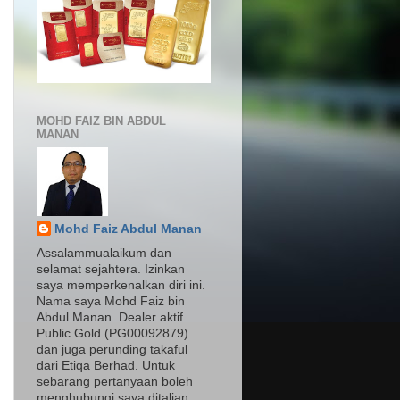
MOHD FAIZ BIN ABDUL
MANAN
Mohd Faiz Abdul Manan
Assalammualaikum dan
selamat sejahtera. Izinkan
saya memperkenalkan diri ini.
Nama saya Mohd Faiz bin
Abdul Manan. Dealer aktif
Public Gold (PG00092879)
dan juga perunding takaful
dari Etiqa Berhad. Untuk
sebarang pertanyaan boleh
menghubungi saya ditalian