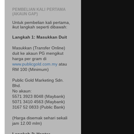
PEMBELIAN KALI PERTAMA
(AKAUN GAP)
Untuk pembelian kali pertama,
ikut langkah seperti dibawah:
Langkah 1: Masukkan Duit
Masukkan (Transfer Online)
duit ke akaun PG mengikut
harga per gram di
www.publicgold.com.my
atau
RM 100 (Minimum)
Public Gold Marketing Sdn.
Bhd.
No akaun:
5571 3923 8048 (Maybank)
5071 3410 4563 (Maybank)
3167 52 0833 (Public Bank)
(Harga disemak sehari sekali
jam 12.00 mlm)