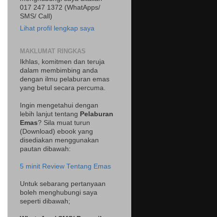
017 247 1372 (WhatApps/
SMS/ Call)
Lihat profil lengkap saya
MAKLUMAT RINGKAS
Ikhlas, komitmen dan teruja
dalam membimbing anda
dengan ilmu pelaburan emas
yang betul secara percuma.
Ingin mengetahui dengan
lebih lanjut tentang
Pelaburan
Emas
? Sila muat turun
(Download) ebook yang
disediakan menggunakan
pautan dibawah:
5 minit Review Tentang Emas
Untuk sebarang pertanyaan
boleh menghubungi saya
seperti dibawah;