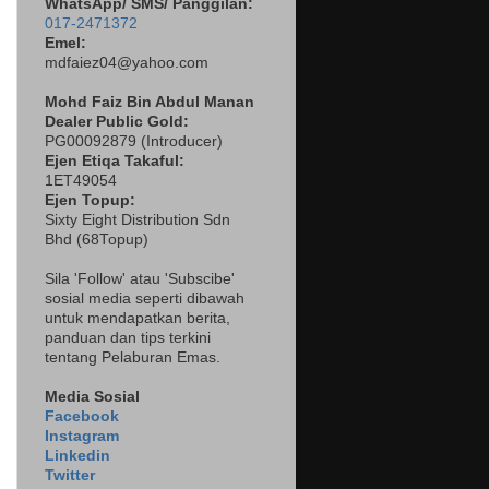
WhatsApp/ SMS/ Panggilan:
017-2471372
Emel:
mdfaiez04@yahoo.com
Mohd Faiz Bin Abdul Manan
Dealer
Public Gold:
PG00092879 (
Introducer)
Ejen Etiqa Takaful:
1ET49054
Ejen Topup:
Sixty Eight Distribution Sdn
Bhd (68Topup)
Sila 'Follow' atau 'Subscibe'
sosial media seperti dibawah
untuk mendapatkan berita,
panduan dan tips terkini
tentang Pelaburan Emas.
Media Sosial
Facebook
Instagram
Linkedin
Twitter