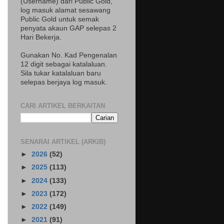
(Username) dari Public Gold,
log masuk alamat sesawang
Public Gold untuk semak
penyata akaun GAP selepas 2
Hari Bekerja.
Gunakan No. Kad Pengenalan
12 digit sebagai katalaluan.
Sila tukar katalaluan baru
selepas berjaya log masuk.
CARI ARTIKEL BERKAITAN
SENARAI ARTIKEL (ARKIB)
►
2026
(52)
►
2025
(113)
►
2024
(133)
►
2023
(172)
►
2022
(149)
►
2021
(91)