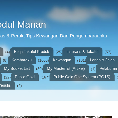
bdul Manan
mas & Perak, Tips Kewangan Dan Pengembaraanku
Etiqa Takaful Produk
Insurans & Takaful
(4)
(25)
(57)
Kembaraku
Kewangan
Larian & Jalan
(8)
(1605)
(101)
My Bucket List
My Masterlist (Artikel)
Pelabura
(30)
(1)
Public Gold
Public Gold One System (PG1S)
(22)
(167)
enulis
(2)