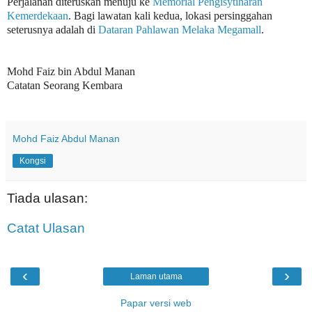
Perjalanan diteruskan menuju ke
Memorial Pengisytiharan
Kemerdekaan
.
Bagi lawatan kali kedua, lokasi persinggahan
seterusnya adalah di
Dataran Pahlawan Melaka Megamall
.
Mohd Faiz bin Abdul Manan
Catatan Seorang Kembara
Mohd Faiz Abdul Manan
Kongsi
Tiada ulasan:
Catat Ulasan
‹
›
Laman utama
Papar versi web