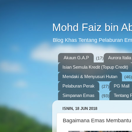
Mohd Faiz bin A
Blog Khas Tentang Pelaburan E
Akaun G.A.P
Aurora Italia
(17)
Isian Semula Kredit (Topup Credit)
Mendaki & Menyusuri Hutan
(46)
Pelaburan Perak
PG Mall
(27)
Simpanan Emas
Tentang P
(93)
ISNIN, 18 JUN 2018
Bagaimana Emas Membantu M