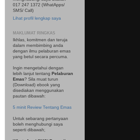
017 247 1372 (WhatApps/
SMS/ Call)
Lihat profil lengkap saya
MAKLUMAT RINGKAS
Ikhlas, komitmen dan teruja
dalam membimbing anda
dengan ilmu pelaburan emas
yang betul secara percuma.
Ingin mengetahui dengan
lebih lanjut tentang
Pelaburan
Emas
? Sila muat turun
(Download) ebook yang
disediakan menggunakan
pautan dibawah:
5 minit Review Tentang Emas
Untuk sebarang pertanyaan
boleh menghubungi saya
seperti dibawah;