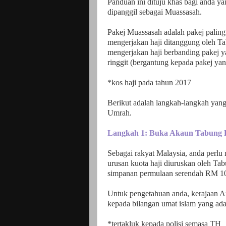
Panduan ini dituju khas bagi anda y
dipanggil sebagai Muassasah.
Pakej Muassasah adalah pakej paling
mengerjakan haji ditanggung oleh T
mengerjakan haji berbanding pakej y
ringgit (bergantung kepada pakej yang
*kos haji pada tahun 2017
Berikut adalah langkah-langkah yang
Umrah.
Langkah 1: Buka Akaun Tabung H
Sebagai rakyat Malaysia, anda perl
urusan kuota haji diuruskan oleh T
simpanan permulaan serendah RM 10*
Untuk pengetahuan anda, kerajaan A
kepada bilangan umat islam yang ada
*tertakluk kepada polisi semasa TH