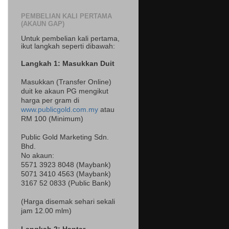
PEMBELIAN KALI PERTAMA
(AKAUN GAP)
Untuk pembelian kali pertama,
ikut langkah seperti dibawah:
Langkah 1: Masukkan Duit
Masukkan (Transfer Online)
duit ke akaun PG mengikut
harga per gram di
www.publicgold.com.my
atau
RM 100 (Minimum)
Public Gold Marketing Sdn.
Bhd.
No akaun:
5571 3923 8048 (Maybank)
5071 3410 4563 (Maybank)
3167 52 0833 (Public Bank)
(Harga disemak sehari sekali
jam 12.00 mlm)