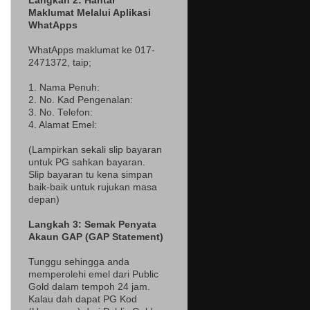
Langkah 2: Hantar
Maklumat Melalui Aplikasi
WhatApps
WhatApps maklumat ke 017-
2471372
, taip;
1. Nama Penuh:
2. No. Kad Pengenalan:
3. No. Telefon:
4. Alamat Emel:
(Lampir
kan sekali slip bayaran
untuk PG sahkan bayaran.
Slip bayaran tu kena simpan
baik-baik untuk rujukan masa
depan)
Langkah 3: Semak Penyata
Akaun GAP (GAP Statement)
Tunggu sehingga anda
memperolehi emel dari Public
Gold dalam tempoh 24 jam.
Kalau dah dapat PG Kod