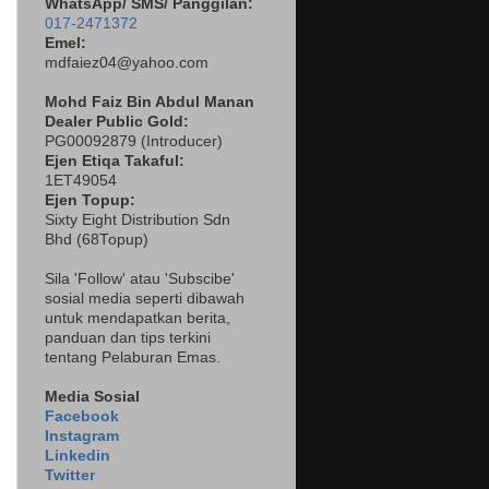
WhatsApp/ SMS/ Panggilan:
017-2471372
Emel:
mdfaiez04@yahoo.com
Mohd Faiz Bin Abdul Manan
Dealer
Public Gold:
PG00092879 (
Introducer)
Ejen Etiqa Takaful:
1ET49054
Ejen Topup:
Sixty Eight Distribution Sdn
Bhd (68Topup)
Sila 'Follow' atau 'Subscibe'
sosial media seperti dibawah
untuk mendapatkan berita,
panduan dan tips terkini
tentang Pelaburan Emas.
Media Sosial
Facebook
Instagram
Linkedin
Twitter