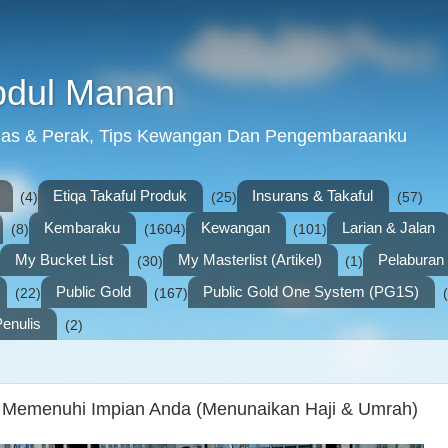
bdul Manan
mas & Perak, Tips Kewangan Dan Pengembaraanku
Etiqa Takaful Produk
Insurans & Takaful
(4)
(25)
(57)
Kembaraku
Kewangan
Larian & Jalan
(8)
(1604)
(101)
My Bucket List
My Masterlist (Artikel)
Pelabura
(30)
(1)
Public Gold
Public Gold One System (PG1S)
(22)
(167)
enulis
(2)
emenuhi Impian Anda (Menunaikan Haji & Umrah)