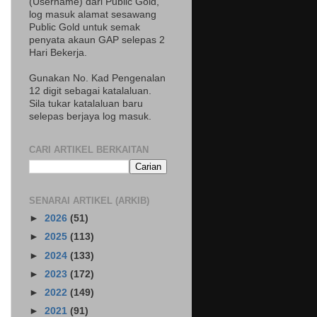
(Username) dari Public Gold,
log masuk alamat sesawang
Public Gold untuk semak
penyata akaun GAP selepas 2
Hari Bekerja.
Gunakan No. Kad Pengenalan
12 digit sebagai katalaluan.
Sila tukar katalaluan baru
selepas berjaya log masuk.
CARI ARTIKEL BERKAITAN
SENARAI ARTIKEL (ARKIB)
►
2026
(51)
►
2025
(113)
►
2024
(133)
►
2023
(172)
►
2022
(149)
►
2021
(91)