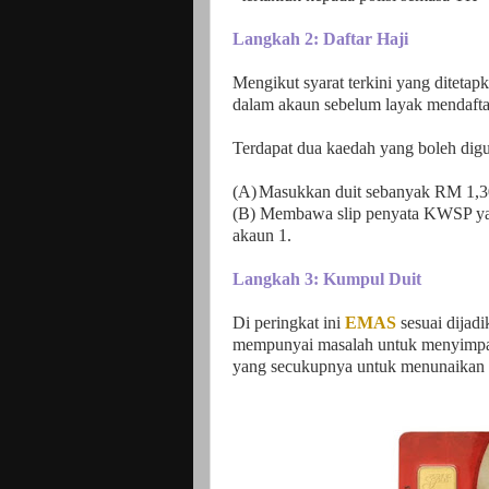
Langkah 2: Daftar Haji
Mengikut syarat terkini yang ditet
dalam akaun sebelum layak mendafta
Terdapat dua kaedah yang boleh digu
(A)
Masukkan duit sebanyak RM 1,30
(B)
Membawa slip penyata KWSP ya
akaun 1.
Langkah 3: Kumpul Duit
Di peringkat ini
EMAS
sesuai dijad
mempunyai masalah untuk menyimpan
yang secukupnya untuk menunaikan 