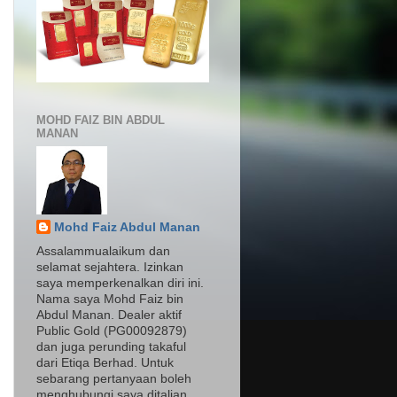
MOHD FAIZ BIN ABDUL
MANAN
Mohd Faiz Abdul Manan
Assalammualaikum dan
selamat sejahtera. Izinkan
saya memperkenalkan diri ini.
Nama saya Mohd Faiz bin
Abdul Manan. Dealer aktif
Public Gold (PG00092879)
dan juga perunding takaful
dari Etiqa Berhad. Untuk
sebarang pertanyaan boleh
menghubungi saya ditalian