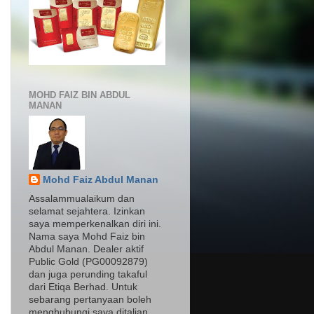
MOHD FAIZ BIN ABDUL
MANAN
Mohd Faiz Abdul Manan
Assalammualaikum dan
selamat sejahtera. Izinkan
saya memperkenalkan diri ini.
Nama saya Mohd Faiz bin
Abdul Manan. Dealer aktif
Public Gold (PG00092879)
dan juga perunding takaful
dari Etiqa Berhad. Untuk
sebarang pertanyaan boleh
menghubungi saya ditalian