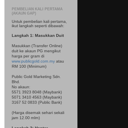
PEMBELIAN KALI PERTAMA
(AKAUN GAP)
Untuk pembelian kali pertama,
ikut langkah seperti dibawah:
Langkah 1: Masukkan Duit
Masukkan (Transfer Online)
duit ke akaun PG mengikut
harga per gram di
www.publicgold.com.my
atau
RM 100 (Minimum)
Public Gold Marketing Sdn.
Bhd.
No akaun:
5571 3923 8048 (Maybank)
5071 3410 4563 (Maybank)
3167 52 0833 (Public Bank)
(Harga disemak sehari sekali
jam 12.00 mlm)