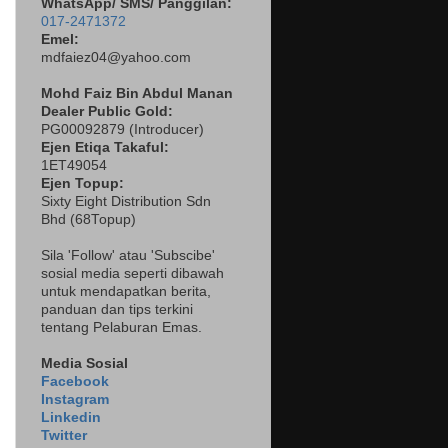
WhatsApp/ SMS/ Panggilan:
017-2471372
Emel:
mdfaiez04@yahoo.com
Mohd Faiz Bin Abdul Manan
Dealer
Public Gold:
PG00092879 (
Introducer)
Ejen Etiqa Takaful:
1ET49054
Ejen Topup:
Sixty Eight Distribution Sdn
Bhd (68Topup)
Sila 'Follow' atau 'Subscibe'
sosial media seperti dibawah
untuk mendapatkan berita,
panduan dan tips terkini
tentang Pelaburan Emas.
Media Sosial
Facebook
Instagram
Linkedin
Twitter