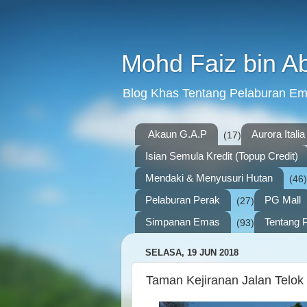
Mohd Faiz bin A
Blog Khas Tentang Pelaburan E
Akaun G.A.P
Aurora Italia
(17)
Isian Semula Kredit (Topup Credit)
Mendaki & Menyusuri Hutan
(46)
Pelaburan Perak
PG Mall
(27)
Simpanan Emas
Tentang P
(93)
SELASA, 19 JUN 2018
Taman Kejiranan Jalan Telok