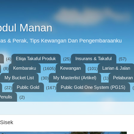
bdul Manan
mas & Perak, Tips Kewangan Dan Pengembaraanku
Etiqa Takaful Produk
Insurans & Takaful
(4)
(25)
(57)
Kembaraku
Kewangan
Larian & Jalan
(8)
(1605)
(101)
My Bucket List
My Masterlist (Artikel)
Pelabura
(30)
(1)
Public Gold
Public Gold One System (PG1S)
(22)
(167)
enulis
(2)
 Sisek