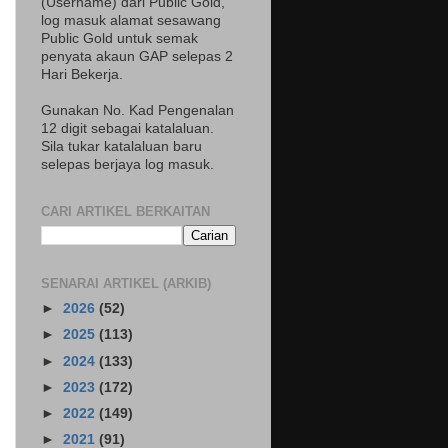
(Username) dari Public Gold,
log masuk alamat sesawang
Public Gold untuk semak
penyata akaun GAP selepas 2
Hari Bekerja.
Gunakan No. Kad Pengenalan
12 digit sebagai katalaluan.
Sila tukar katalaluan baru
selepas berjaya log masuk.
CARI ARTIKEL BERKAITAN
SENARAI ARTIKEL (ARKIB)
►
2026
(52)
►
2025
(113)
►
2024
(133)
►
2023
(172)
►
2022
(149)
►
2021
(91)