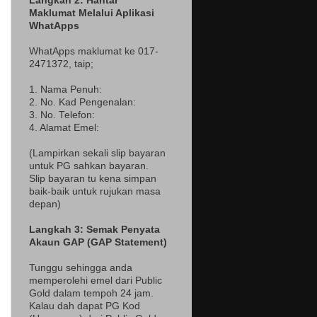
Langkah 2: Hantar
Maklumat Melalui Aplikasi
WhatApps
WhatApps maklumat ke 017-
2471372
, taip;
1. Nama Penuh:
2. No. Kad Pengenalan:
3. No. Telefon:
4. Alamat Emel:
(Lampir
kan sekali slip bayaran
untuk PG sahkan bayaran.
Slip bayaran tu kena simpan
baik-baik untuk rujukan masa
depan)
Langkah 3: Semak Penyata
Akaun GAP (GAP Statement)
Tunggu sehingga anda
memperolehi emel dari Public
Gold dalam tempoh 24 jam.
Kalau dah dapat PG Kod