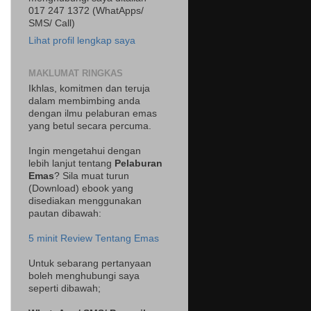
017 247 1372 (WhatApps/
SMS/ Call)
Lihat profil lengkap saya
MAKLUMAT RINGKAS
Ikhlas, komitmen dan teruja
dalam membimbing anda
dengan ilmu pelaburan emas
yang betul secara percuma.
Ingin mengetahui dengan
lebih lanjut tentang
Pelaburan
Emas
? Sila muat turun
(Download) ebook yang
disediakan menggunakan
pautan dibawah:
5 minit Review Tentang Emas
Untuk sebarang pertanyaan
boleh menghubungi saya
seperti dibawah;