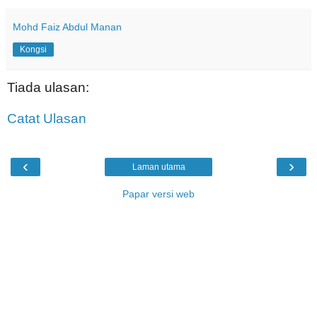
Mohd Faiz Abdul Manan
Kongsi
Tiada ulasan:
Catat Ulasan
‹
›
Laman utama
Papar versi web