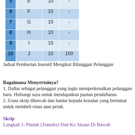
5
E
10
-
6
F
10
-
7
G
10
-
8
H
10
-
9
I
10
-
10
J
10
100
Jadual Pemberian Insentif Mengikut Bilanggan Pelanggan
Bagaimana Menyertainya?
1. Daftar sebagai pelanggan yang ingin memperkenalkan pelanggan
baru. Hubungi saya untuk mendapatkan pautan pendaftaran.
2. Guna skrip dibawah dan hantar kepada kenalan yang berminat
untuk membeli emas atau perak.
Skrip
Langkah 1: Pindah (Transfer) Duit Ke Akaun Di Bawah