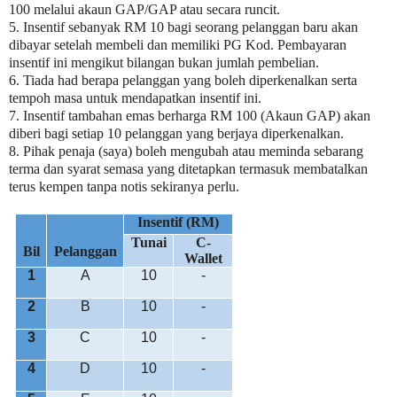
100 melalui akaun GAP/GAP atau secara runcit.
5. Insentif sebanyak RM 10 bagi seorang pelanggan baru akan
dibayar setelah membeli dan memiliki PG Kod.
Pembayaran
insentif ini mengikut bilangan bukan jumlah pembelian.
6. Tiada had berapa pelanggan yang boleh diperkenalkan serta
tempoh masa untuk mendapatkan insentif ini.
7.
Insentif tambahan emas berharga RM 100 (Akaun GAP) akan
diberi bagi setiap 10 pelanggan yang berjaya diperkenalkan.
8. Pihak penaja (saya) boleh mengubah atau meminda sebarang
terma dan syarat semasa yang ditetapkan termasuk membatalkan
terus kempen tanpa notis sekiranya perlu.
Insentif (RM)
Tunai
C-
Bil
Pelanggan
Wallet
1
A
10
-
2
B
10
-
3
C
10
-
4
D
10
-