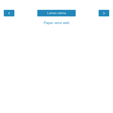
‹
›
Laman utama
Papar versi web