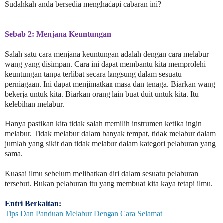
Sudahkah anda bersedia menghadapi cabaran ini?
Sebab 2: Menjana Keuntungan
Salah satu cara menjana keuntungan adalah dengan cara melabur
wang yang disimpan. Cara ini dapat membantu kita memprolehi
keuntungan tanpa terlibat secara langsung dalam sesuatu
perniagaan. Ini dapat menjimatkan masa dan tenaga. Biarkan wang
bekerja untuk kita. Biarkan orang lain buat duit untuk kita. Itu
kelebihan melabur.
Hanya pastikan kita tidak salah memilih instrumen ketika ingin
melabur. Tidak melabur dalam banyak tempat, tidak melabur dalam
jumlah yang sikit dan tidak melabur dalam kategori pelaburan yang
sama.
Kuasai ilmu sebelum melibatkan diri dalam sesuatu pelaburan
tersebut. Bukan pelaburan itu yang membuat kita kaya tetapi ilmu.
Entri Berkaitan:
Tips Dan Panduan Melabur Dengan Cara Selamat