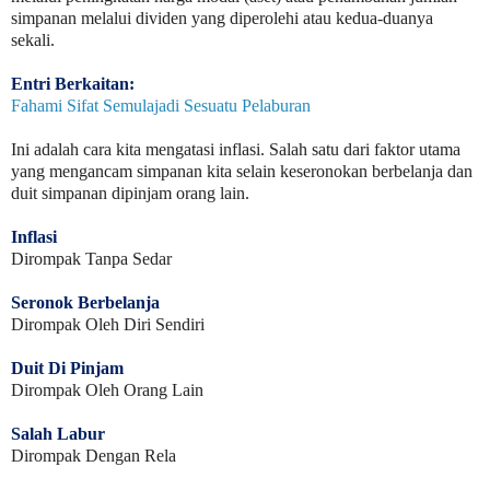
simpanan melalui dividen yang diperolehi atau kedua-duanya
sekali.
Entri Berkaitan:
Fahami Sifat Semulajadi Sesuatu Pelaburan
Ini adalah cara kita mengatasi inflasi. Salah satu dari faktor utama
yang mengancam simpanan kita selain keseronokan berbelanja dan
duit simpanan dipinjam orang lain.
Inflasi
Dirompak Tanpa Sedar
Seronok Berbelanja
Dirompak Oleh Diri Sendiri
Duit Di Pinjam
Dirompak Oleh Orang Lain
Salah Labur
Dirompak Dengan Rela