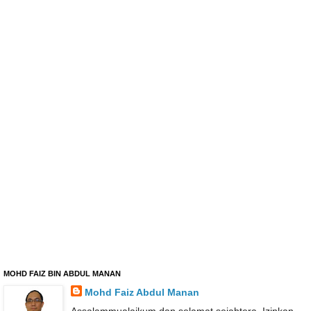
MOHD FAIZ BIN ABDUL MANAN
Mohd Faiz Abdul Manan
Assalammualaikum dan selamat sejahtera. Izinkan