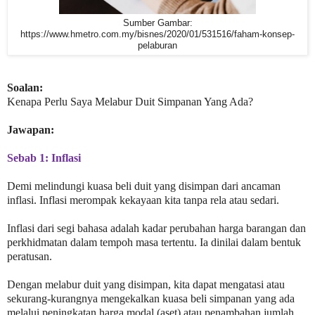
Sumber Gambar:
https://www.hmetro.com.my/bisnes/2020/01/531516/faham-konsep-
pelaburan
Soalan:
Kenapa Perlu Saya Melabur Duit Simpanan Yang Ada?
Jawapan:
Sebab 1: Inflasi
Demi melindungi kuasa beli duit yang disimpan dari ancaman
inflasi. Inflasi merompak kekayaan kita tanpa rela atau sedari.
Inflasi dari segi bahasa adalah kadar perubahan harga barangan dan
perkhidmatan dalam tempoh masa tertentu. Ia dinilai dalam bentuk
peratusan.
Dengan melabur duit yang disimpan, kita dapat mengatasi atau
sekurang-kurangnya mengekalkan kuasa beli simpanan yang ada
melalui peningkatan harga modal (aset) atau penambahan jumlah