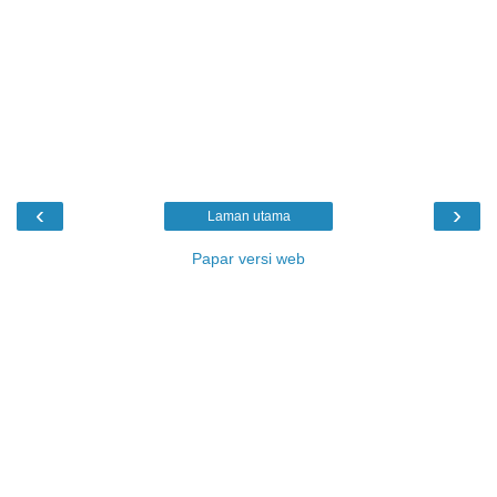
‹
›
Laman utama
Papar versi web