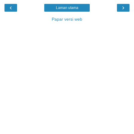
‹
›
Laman utama
Papar versi web