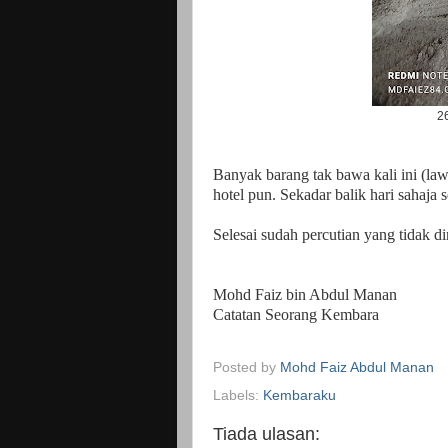
2
Banyak barang tak bawa kali ini (law
hotel pun. Sekadar balik hari sahaja
Selesai sudah percutian yang tidak d
Mohd Faiz bin Abdul Manan
Catatan Seorang Kembara
Posted by
Mohd Faiz Abdul Manan
Labels:
Kembaraku
Tiada ulasan: