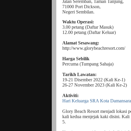
Jalan Seremban, Taman Tanjung,
71000 Port Dickson,
Negeri Sembilan.
Waktu Operasi:
3.00 petang (Daftar Masuk)
12.00 petang (Daftar Keluar)
Alamat Sesawang:
http://www.glorybeachresort.com/
Harga Sebilik
Percuma (Tumpang Sahaja)
Tarikh Lawatan:
19-21 Disember 2022 (Kali Ke-1)
26-27 November 2023 (Kali Ke-2)
Aktiviti:
Hari Keluarga SRA Kota Damansara
Glory Beach Resort menjadi lokasi p
kali kedua menjejak kaki disini. Ka
5.