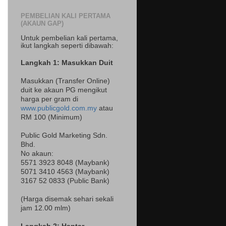
PEMBELIAN KALI PERTAMA
(AKAUN GAP)
Untuk pembelian kali pertama,
ikut langkah seperti dibawah:
Langkah 1: Masukkan Duit
Masukkan (Transfer Online)
duit ke akaun PG mengikut
harga per gram di
www.publicgold.com.my
atau
RM 100 (Minimum)
Public Gold Marketing Sdn.
Bhd.
No akaun:
5571 3923 8048 (Maybank)
5071 3410 4563 (Maybank)
3167 52 0833 (Public Bank)
(Harga disemak sehari sekali
jam 12.00 mlm)