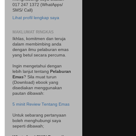
017 247 1372 (WhatApps/
SMS/ Call)
Lihat profil lengkap saya
MAKLUMAT RINGKAS
Ikhlas, komitmen dan teruja
dalam membimbing anda
dengan ilmu pelaburan emas
yang betul secara percuma.
Ingin mengetahui dengan
lebih lanjut tentang
Pelaburan
Emas
? Sila muat turun
(Download) ebook yang
disediakan menggunakan
pautan dibawah:
5 minit Review Tentang Emas
Untuk sebarang pertanyaan
boleh menghubungi saya
seperti dibawah;