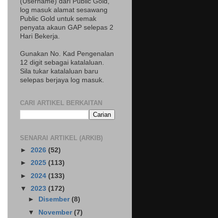
(Username) dari Public Gold,
log masuk alamat sesawang
Public Gold untuk semak
penyata akaun GAP selepas 2
Hari Bekerja.
Gunakan No. Kad Pengenalan
12 digit sebagai katalaluan.
Sila tukar katalaluan baru
selepas berjaya log masuk.
CARI ARTIKEL BERKAITAN
SENARAI ARTIKEL (ARKIB)
►
2026
(52)
►
2025
(113)
►
2024
(133)
▼
2023
(172)
►
Disember
(8)
▼
November
(7)