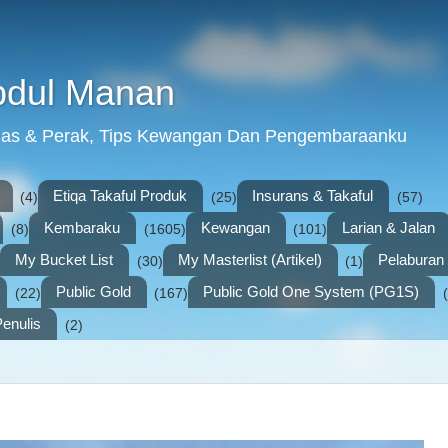
bdul Manan
mas & Perak, Tips Kewangan Dan Pengembaraanku
Etiqa Takaful Produk
Insurans & Takaful
(4)
(25)
(57)
Kembaraku
Kewangan
Larian & Jalan
(8)
(1605)
(101)
My Bucket List
My Masterlist (Artikel)
Pelabura
(30)
(1)
Public Gold
Public Gold One System (PG1S)
(22)
(167)
enulis
(2)