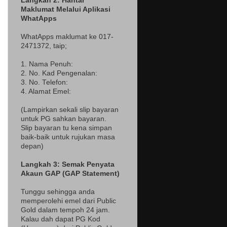
Langkah 2: Hantar
Maklumat Melalui Aplikasi
WhatApps
WhatApps maklumat ke 017-
2471372
, taip;
1. Nama Penuh:
2. No. Kad Pengenalan:
3. No. Telefon:
4. Alamat Emel:
(Lampir
kan sekali slip bayaran
untuk PG sahkan bayaran.
Slip bayaran tu kena simpan
baik-baik untuk rujukan masa
depan)
Langkah 3: Semak Penyata
Akaun GAP (GAP Statement)
Tunggu sehingga anda
memperolehi emel dari Public
Gold dalam tempoh 24 jam.
Kalau dah dapat PG Kod