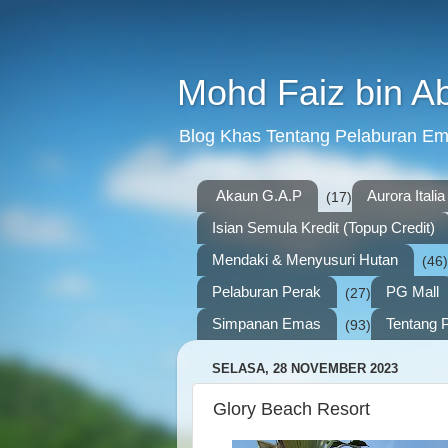
Mohd Faiz bin A
Blog Khas Tentang Pelaburan E
Akaun G.A.P
Aurora Italia
(17)
Isian Semula Kredit (Topup Credit)
Mendaki & Menyusuri Hutan
(46)
Pelaburan Perak
PG Mall
(27)
Simpanan Emas
Tentang P
(93)
SELASA, 28 NOVEMBER 2023
Glory Beach Resort