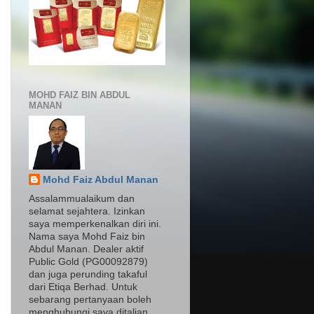
MOHD FAIZ BIN ABDUL
MANAN
Mohd Faiz Abdul Manan
Assalammualaikum dan
selamat sejahtera. Izinkan
saya memperkenalkan diri ini.
Nama saya Mohd Faiz bin
Abdul Manan. Dealer aktif
Public Gold (PG00092879)
dan juga perunding takaful
dari Etiqa Berhad. Untuk
sebarang pertanyaan boleh
menghubungi saya ditalian