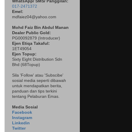
WhatsApp/ SMS/ Panggilan:
017-2471372
Emel:
mdfaiez04@yahoo.com
Mohd Faiz Bin Abdul Manan
Dealer
Public Gold:
PG00092879 (
Introducer)
Ejen Etiqa Takaful:
1ET49054
Ejen Topup:
Sixty Eight Distribution Sdn
Bhd (68Topup)
Sila 'Follow' atau 'Subscibe'
sosial media seperti dibawah
untuk mendapatkan berita,
panduan dan tips terkini
tentang Pelaburan Emas.
Media Sosial
Facebook
Instagram
Linkedin
Twitter