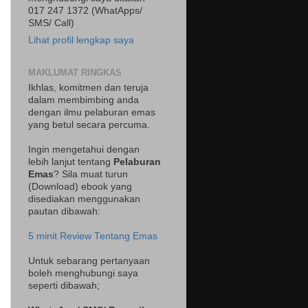
017 247 1372 (WhatApps/
SMS/ Call)
Lihat profil lengkap saya
MAKLUMAT RINGKAS
Ikhlas, komitmen dan teruja
dalam membimbing anda
dengan ilmu pelaburan emas
yang betul secara percuma.
Ingin mengetahui dengan
lebih lanjut tentang
Pelaburan
Emas
? Sila muat turun
(Download) ebook yang
disediakan menggunakan
pautan dibawah:
5 minit Review Tentang Emas
Untuk sebarang pertanyaan
boleh menghubungi saya
seperti dibawah;