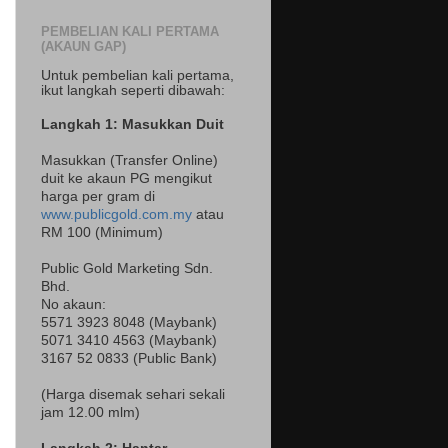
PEMBELIAN KALI PERTAMA
(AKAUN GAP)
Untuk pembelian kali pertama,
ikut langkah seperti dibawah:
Langkah 1: Masukkan Duit
Masukkan (Transfer Online)
duit ke akaun PG mengikut
harga per gram di
www.publicgold.com.my
atau
RM 100 (Minimum)
Public Gold Marketing Sdn.
Bhd.
No akaun:
5571 3923 8048 (Maybank)
5071 3410 4563 (Maybank)
3167 52 0833 (Public Bank)
(Harga disemak sehari sekali
jam 12.00 mlm)