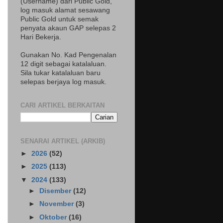
(Username) dari Public Gold,
log masuk alamat sesawang
Public Gold untuk semak
penyata akaun GAP selepas 2
Hari Bekerja.
Gunakan No. Kad Pengenalan
12 digit sebagai katalaluan.
Sila tukar katalaluan baru
selepas berjaya log masuk.
CARI ARTIKEL BERKAITAN
SENARAI ARTIKEL (ARKIB)
►
2026
(52)
►
2025
(113)
▼
2024
(133)
►
Disember
(12)
►
November
(3)
►
Oktober
(16)