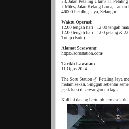
23, Jalan Petaling Utama 11 Petalin
7 Miles, Jalan Kelang Lama, Taman
46000 Petaling Jaya, Selangor
Waktu Operasi:
12.00 tengah hari - 12.00 tengah ma
12.00 tengah hari - 1.00 petang & 2
Tutup (Isnin)
Alamat Sesawang:
https://sorustation.com/
Tarikh Lawatan:
11 Ogos 2024
The Soru Station @ Petaling Jaya me
malam sekali. Singgah sebentar seme
jejak kaki di cawangan ini lagi.
Kali ini datang bertujuh termasuk dua