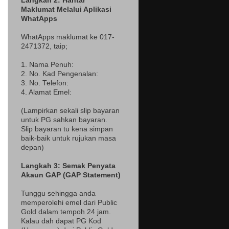
Langkah 2: Hantar
Maklumat Melalui Aplikasi
WhatApps
WhatApps maklumat ke 017-
2471372
, taip;
1. Nama Penuh:
2. No. Kad Pengenalan:
3. No. Telefon:
4. Alamat Emel:
(Lampir
kan sekali slip bayaran
untuk PG sahkan bayaran.
Slip bayaran tu kena simpan
baik-baik untuk rujukan masa
depan)
Langkah 3: Semak Penyata
Akaun GAP (GAP Statement)
Tunggu sehingga anda
memperolehi emel dari Public
Gold dalam tempoh 24 jam.
Kalau dah dapat PG Kod