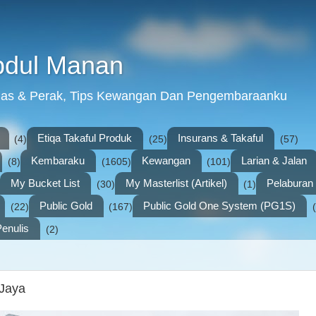
bdul Manan
mas & Perak, Tips Kewangan Dan Pengembaraanku
Etiqa Takaful Produk
Insurans & Takaful
(4)
(25)
(57)
Kembaraku
Kewangan
Larian & Jalan
(8)
(1605)
(101)
My Bucket List
My Masterlist (Artikel)
Pelabura
(30)
(1)
Public Gold
Public Gold One System (PG1S)
(22)
(167)
enulis
(2)
 Jaya