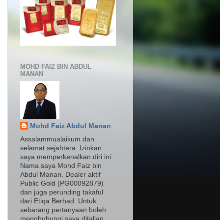
MOHD FAIZ BIN ABDUL
MANAN
Mohd Faiz Abdul Manan
Assalammualaikum dan
selamat sejahtera. Izinkan
saya memperkenalkan diri ini.
Nama saya Mohd Faiz bin
Abdul Manan. Dealer aktif
Public Gold (PG00092879)
dan juga perunding takaful
dari Etiqa Berhad. Untuk
sebarang pertanyaan boleh
menghubungi saya ditalian