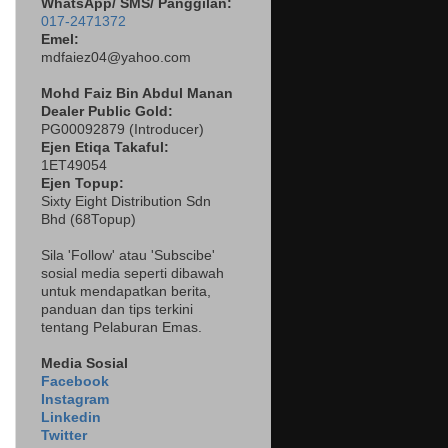
WhatsApp/ SMS/ Panggilan:
017-2471372
Emel:
mdfaiez04@yahoo.com
Mohd Faiz Bin Abdul Manan
Dealer
Public Gold:
PG00092879 (
Introducer)
Ejen Etiqa Takaful:
1ET49054
Ejen Topup:
Sixty Eight Distribution Sdn
Bhd (68Topup)
Sila 'Follow' atau 'Subscibe'
sosial media seperti dibawah
untuk mendapatkan berita,
panduan dan tips terkini
tentang Pelaburan Emas.
Media Sosial
Facebook
Instagram
Linkedin
Twitter