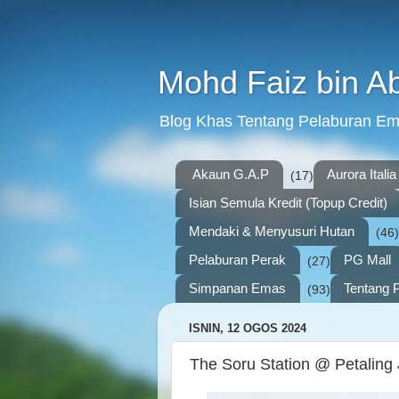
Mohd Faiz bin A
Blog Khas Tentang Pelaburan E
Akaun G.A.P
Aurora Italia
(17)
Isian Semula Kredit (Topup Credit)
Mendaki & Menyusuri Hutan
(46)
Pelaburan Perak
PG Mall
(27)
Simpanan Emas
Tentang P
(93)
ISNIN, 12 OGOS 2024
The Soru Station @ Petaling