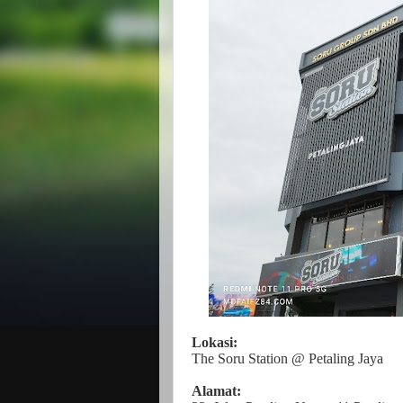
Lokasi:
The Soru Station @ Petaling Jaya
Alamat: