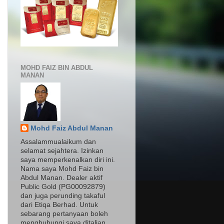
MOHD FAIZ BIN ABDUL
MANAN
Mohd Faiz Abdul Manan
Assalammualaikum dan
selamat sejahtera. Izinkan
saya memperkenalkan diri ini.
Nama saya Mohd Faiz bin
Abdul Manan. Dealer aktif
Public Gold (PG00092879)
dan juga perunding takaful
dari Etiqa Berhad. Untuk
sebarang pertanyaan boleh
menghubungi saya ditalian