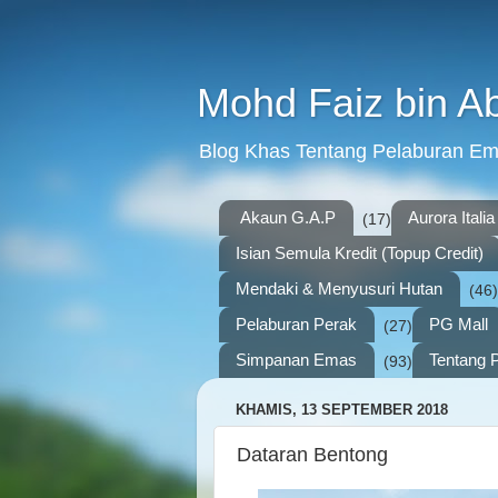
Mohd Faiz bin A
Blog Khas Tentang Pelaburan E
Akaun G.A.P
Aurora Italia
(17)
Isian Semula Kredit (Topup Credit)
Mendaki & Menyusuri Hutan
(46)
Pelaburan Perak
PG Mall
(27)
Simpanan Emas
Tentang P
(93)
KHAMIS, 13 SEPTEMBER 2018
Dataran Bentong