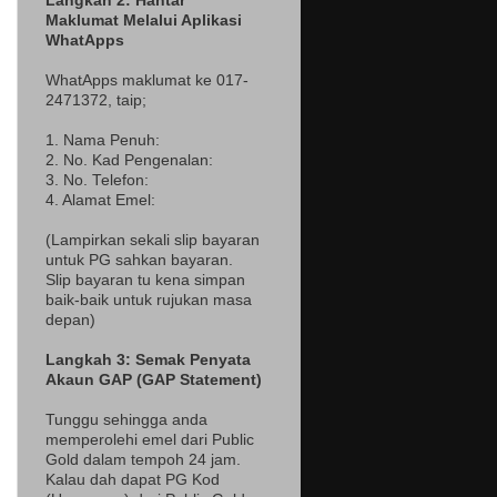
Langkah 2: Hantar
Maklumat Melalui Aplikasi
WhatApps
WhatApps maklumat ke 017-
2471372
, taip;
1. Nama Penuh:
2. No. Kad Pengenalan:
3. No. Telefon:
4. Alamat Emel:
(Lampir
kan sekali slip bayaran
untuk PG sahkan bayaran.
Slip bayaran tu kena simpan
baik-baik untuk rujukan masa
depan)
Langkah 3: Semak Penyata
Akaun GAP (GAP Statement)
Tunggu sehingga anda
memperolehi emel dari Public
Gold dalam tempoh 24 jam.
Kalau dah dapat PG Kod