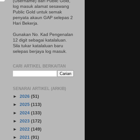
(Username) dari Public Gold,
log masuk alamat sesawang
Public Gold untuk semak
penyata akaun GAP selepas 2
Hari Bekerja.
Gunakan No. Kad Pengenalan
12 digit sebagai katalaluan.
Sila tukar katalaluan baru
selepas berjaya log masuk.
CARI ARTIKEL BERKAITAN
SENARAI ARTIKEL (ARKIB)
►
2026
(51)
►
2025
(113)
►
2024
(133)
►
2023
(172)
►
2022
(149)
►
2021
(91)