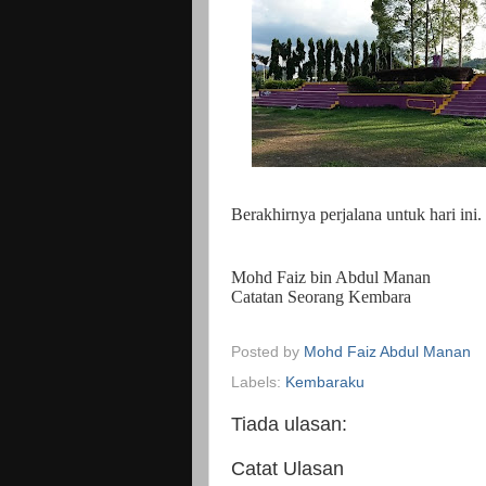
Berakhirnya perjalana untuk hari in
Mohd Faiz bin Abdul Manan
Catatan Seorang Kembara
Posted by
Mohd Faiz Abdul Manan
Labels:
Kembaraku
Tiada ulasan:
Catat Ulasan