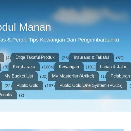
bdul Manan
mas & Perak, Tips Kewangan Dan Pengembaraanku
Etiqa Takaful Produk
Insurans & Takaful
(4)
(25)
(57)
Kembaraku
Kewangan
Larian & Jalan
(8)
(1604)
(101)
My Bucket List
My Masterlist (Artikel)
Pelabura
(30)
(1)
Public Gold
Public Gold One System (PG1S)
(22)
(167)
enulis
(2)