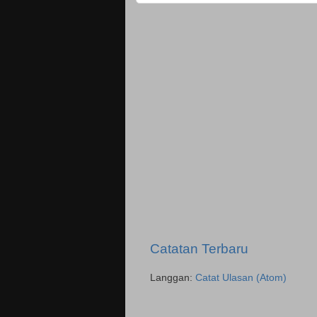
Catatan Terbaru
Langgan:
Catat Ulasan (Atom)