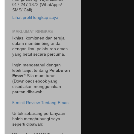
017 247 1372 (WhatApps/
SMS/ Call)
Lihat profil lengkap saya
MAKLUMAT RINGKAS
Ikhlas, komitmen dan teruja
dalam membimbing anda
dengan ilmu pelaburan emas
yang betul secara percuma.
Ingin mengetahui dengan
lebih lanjut tentang
Pelaburan
Emas
? Sila muat turun
(Download) ebook yang
disediakan menggunakan
pautan dibawah:
5 minit Review Tentang Emas
Untuk sebarang pertanyaan
boleh menghubungi saya
seperti dibawah;