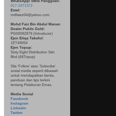
WhatsApp/ SMS/ Panggilan:
017-2471372
Emel:
mdfaiez04@yahoo.com
Mohd Faiz Bin Abdul Manan
Dealer
Public Gold:
PG00092879 (
Introducer)
Ejen Etiqa Takaful:
1ET49054
Ejen Topup:
Sixty Eight Distribution Sdn
Bhd (68Topup)
Sila 'Follow' atau 'Subscibe'
sosial media seperti dibawah
untuk mendapatkan berita,
panduan dan tips terkini
tentang Pelaburan Emas.
Media Sosial
Facebook
Instagram
Linkedin
Twitter