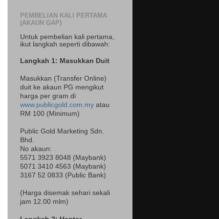
PEMBELIAN KALI PERTAMA
(AKAUN GAP)
Untuk pembelian kali pertama,
ikut langkah seperti dibawah:
Langkah 1: Masukkan Duit
Masukkan (Transfer Online)
duit ke akaun PG mengikut
harga per gram di
www.publicgold.com.my
atau
RM 100 (Minimum)
Public Gold Marketing Sdn.
Bhd.
No akaun:
5571 3923 8048 (Maybank)
5071 3410 4563 (Maybank)
3167 52 0833 (Public Bank)
(Harga disemak sehari sekali
jam 12.00 mlm)