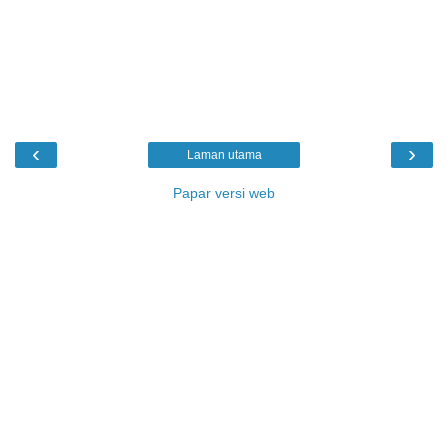
‹
›
Laman utama
Papar versi web