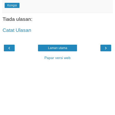
Kongsi
Tiada ulasan:
Catat Ulasan
‹
›
Laman utama
Papar versi web