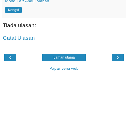
Mohd Faiz Abdul Manan
Kongsi
Tiada ulasan:
Catat Ulasan
‹
›
Laman utama
Papar versi web