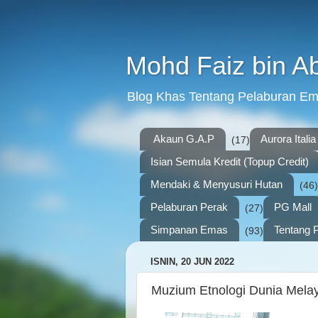
Mohd Faiz bin A
Blog Khas Tentang Pelaburan E
Akaun G.A.P
Aurora Italia
(17)
Isian Semula Kredit (Topup Credit)
Mendaki & Menyusuri Hutan
(46)
Pelaburan Perak
PG Mall
(27)
Simpanan Emas
Tentang P
(93)
ISNIN, 20 JUN 2022
Muzium Etnologi Dunia Mela