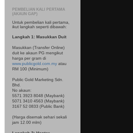
PEMBELIAN KALI PERTAMA
(AKAUN GAP)
Untuk pembelian kali pertama,
ikut langkah seperti dibawah:
Langkah 1: Masukkan Duit
Masukkan (Transfer Online)
duit ke akaun PG mengikut
harga per gram di
www.publicgold.com.my
atau
RM 100 (Minimum)
Public Gold Marketing Sdn.
Bhd.
No akaun:
5571 3923 8048 (Maybank)
5071 3410 4563 (Maybank)
3167 52 0833 (Public Bank)
(Harga disemak sehari sekali
jam 12.00 mlm)