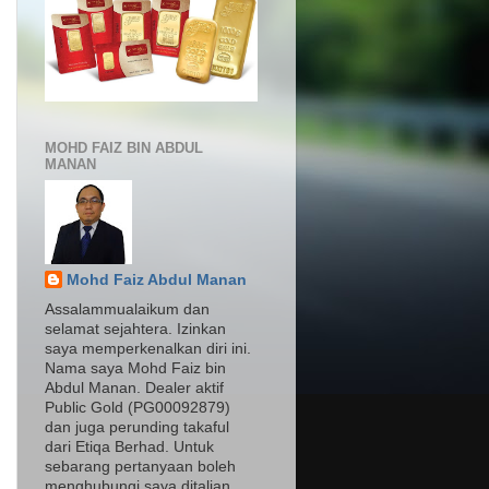
MOHD FAIZ BIN ABDUL
MANAN
Mohd Faiz Abdul Manan
Assalammualaikum dan
selamat sejahtera. Izinkan
saya memperkenalkan diri ini.
Nama saya Mohd Faiz bin
Abdul Manan. Dealer aktif
Public Gold (PG00092879)
dan juga perunding takaful
dari Etiqa Berhad. Untuk
sebarang pertanyaan boleh
menghubungi saya ditalian