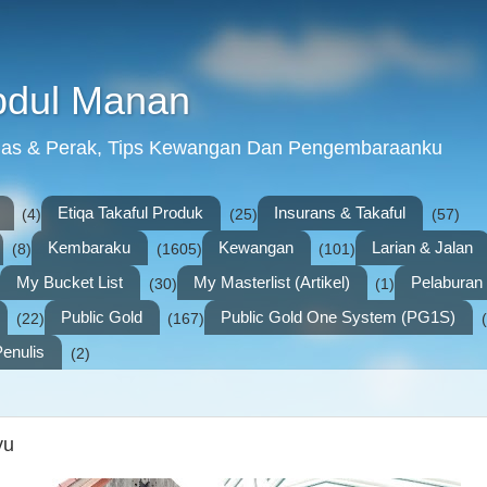
bdul Manan
mas & Perak, Tips Kewangan Dan Pengembaraanku
Etiqa Takaful Produk
Insurans & Takaful
(4)
(25)
(57)
Kembaraku
Kewangan
Larian & Jalan
(8)
(1605)
(101)
My Bucket List
My Masterlist (Artikel)
Pelabura
(30)
(1)
Public Gold
Public Gold One System (PG1S)
(22)
(167)
enulis
(2)
yu