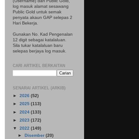
(Username) dari Public Gold,
log masuk alamat sesawang
Public Gold untuk semak
penyata akaun GAP selepas 2
Hari Bekerja.
Gunakan No. Kad Pengenalan
12 digit sebagai katalaluan.
Sila tukar katalaluan baru
selepas berjaya log masuk.
CARI ARTIKEL BERKAITAN
SENARAI ARTIKEL (ARKIB)
►
2026
(52)
►
2025
(113)
►
2024
(133)
►
2023
(172)
▼
2022
(149)
►
Disember
(20)