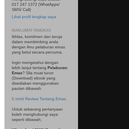
017 247 1372 (WhatApps/
SMS/ Call)
Lihat profil lengkap saya
MAKLUMAT RINGKAS
Ikhlas, komitmen dan teruja
dalam membimbing anda
dengan ilmu pelaburan emas
yang betul secara percuma.
Ingin mengetahui dengan
lebih lanjut tentang
Pelaburan
Emas
? Sila muat turun
(Download) ebook yang
disediakan menggunakan
pautan dibawah:
5 minit Review Tentang Emas
Untuk sebarang pertanyaan
boleh menghubungi saya
seperti dibawah;