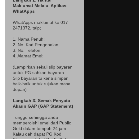
Langkah 2: Hantar
Maklumat Melalui Aplikasi
WhatApps
WhatApps maklumat ke 017-
2471372
, taip;
1. Nama Penuh:
2. No. Kad Pengenalan:
3. No. Telefon:
4. Alamat Emel:
(Lampir
kan sekali slip bayaran
untuk PG sahkan bayaran.
Slip bayaran tu kena simpan
baik-baik untuk rujukan masa
depan)
Langkah 3: Semak Penyata
Akaun GAP (GAP Statement)
Tunggu sehingga anda
memperolehi emel dari Public
Gold dalam tempoh 24 jam.
Kalau dah dapat PG Kod