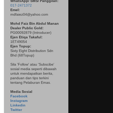
WhatsApp/ SMS/ Panggilan:
017-2471372
Emel:
mdfaiez04@yahoo.com
Mohd Faiz Bin Abdul Manan
Dealer
Public Gold:
PG00092879 (
Introducer)
Ejen Etiqa Takaful:
1ET49054
Ejen Topup:
Sixty Eight Distribution Sdn
Bhd (68Topup)
Sila 'Follow' atau 'Subscibe'
sosial media seperti dibawah
untuk mendapatkan berita,
panduan dan tips terkini
tentang Pelaburan Emas.
Media Sosial
Facebook
Instagram
Linkedin
Twitter