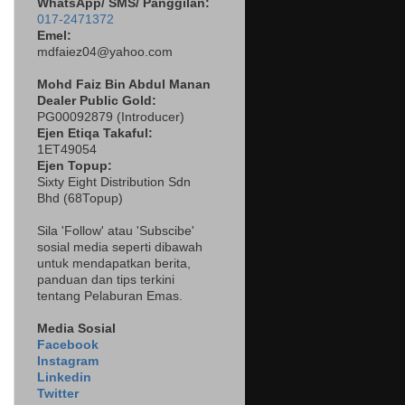
WhatsApp/ SMS/ Panggilan:
017-2471372
Emel:
mdfaiez04@yahoo.com
Mohd Faiz Bin Abdul Manan
Dealer
Public Gold:
PG00092879 (
Introducer)
Ejen Etiqa Takaful:
1ET49054
Ejen Topup:
Sixty Eight Distribution Sdn
Bhd (68Topup)
Sila 'Follow' atau 'Subscibe'
sosial media seperti dibawah
untuk mendapatkan berita,
panduan dan tips terkini
tentang Pelaburan Emas.
Media Sosial
Facebook
Instagram
Linkedin
Twitter