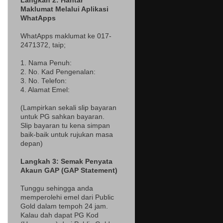
Langkah 2: Hantar
Maklumat Melalui Aplikasi
WhatApps
WhatApps maklumat ke 017-
2471372
, taip;
1. Nama Penuh:
2. No. Kad Pengenalan:
3. No. Telefon:
4. Alamat Emel:
(Lampir
kan sekali slip bayaran
untuk PG sahkan bayaran.
Slip bayaran tu kena simpan
baik-baik untuk rujukan masa
depan)
Langkah 3: Semak Penyata
Akaun GAP (GAP Statement)
Tunggu sehingga anda
memperolehi emel dari Public
Gold dalam tempoh 24 jam.
Kalau dah dapat PG Kod