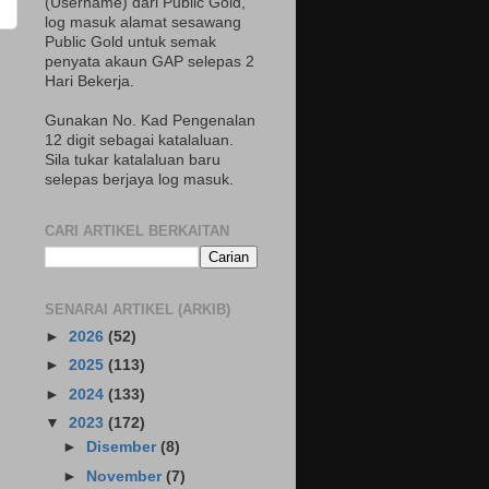
(Username) dari Public Gold,
log masuk alamat sesawang
Public Gold untuk semak
penyata akaun GAP selepas 2
Hari Bekerja.
Gunakan No. Kad Pengenalan
12 digit sebagai katalaluan.
Sila tukar katalaluan baru
selepas berjaya log masuk.
CARI ARTIKEL BERKAITAN
SENARAI ARTIKEL (ARKIB)
►
2026
(52)
►
2025
(113)
►
2024
(133)
▼
2023
(172)
►
Disember
(8)
►
November
(7)