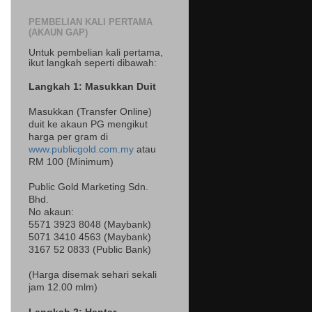
PEMBELIAN KALI PERTAMA
(AKAUN GAP)
Untuk pembelian kali pertama,
ikut langkah seperti dibawah:
Langkah 1: Masukkan Duit
Masukkan (Transfer Online)
duit ke akaun PG mengikut
harga per gram di
www.publicgold.com.my
atau
RM 100 (Minimum)
Public Gold Marketing Sdn.
Bhd.
No akaun:
5571 3923 8048 (Maybank)
5071 3410 4563 (Maybank)
3167 52 0833 (Public Bank)
(Harga disemak sehari sekali
jam 12.00 mlm)