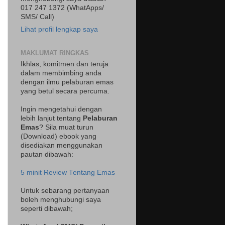
017 247 1372 (WhatApps/
SMS/ Call)
Lihat profil lengkap saya
MAKLUMAT RINGKAS
Ikhlas, komitmen dan teruja
dalam membimbing anda
dengan ilmu pelaburan emas
yang betul secara percuma.
Ingin mengetahui dengan
lebih lanjut tentang
Pelaburan
Emas
? Sila muat turun
(Download) ebook yang
disediakan menggunakan
pautan dibawah:
5 minit Review Tentang Emas
Untuk sebarang pertanyaan
boleh menghubungi saya
seperti dibawah;