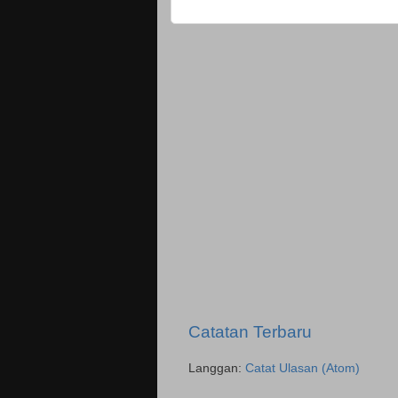
Catatan Terbaru
Langgan:
Catat Ulasan (Atom)