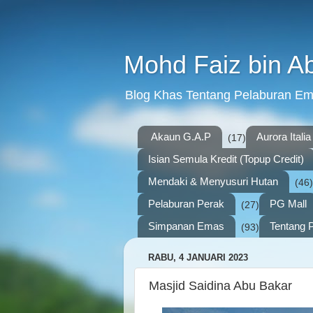
Mohd Faiz bin A
Blog Khas Tentang Pelaburan E
Akaun G.A.P
Aurora Italia
(17)
Isian Semula Kredit (Topup Credit)
Mendaki & Menyusuri Hutan
(46)
Pelaburan Perak
PG Mall
(27)
Simpanan Emas
Tentang P
(93)
RABU, 4 JANUARI 2023
Masjid Saidina Abu Bakar