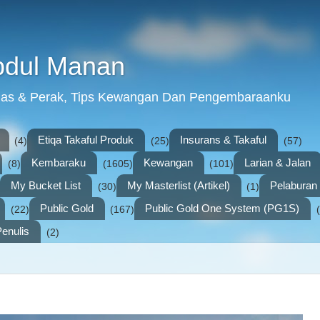
bdul Manan
mas & Perak, Tips Kewangan Dan Pengembaraanku
Etiqa Takaful Produk
Insurans & Takaful
(4)
(25)
(57)
Kembaraku
Kewangan
Larian & Jalan
(8)
(1605)
(101)
My Bucket List
My Masterlist (Artikel)
Pelabura
(30)
(1)
Public Gold
Public Gold One System (PG1S)
(22)
(167)
enulis
(2)