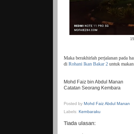
15
Maka berakhirlah perjalanan pada har
di
Rohani Ikan Bakar 2
untuk makan 
Mohd Faiz bin Abdul Manan
Catatan Seorang Kembara
Posted by
Mohd Faiz Abdul Manan
Labels:
Kembaraku
Tiada ulasan: