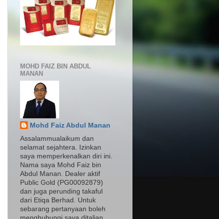
MOHD FAIZ BIN ABDUL
MANAN
Mohd Faiz Abdul Manan
Assalammualaikum dan
selamat sejahtera. Izinkan
saya memperkenalkan diri ini.
Nama saya Mohd Faiz bin
Abdul Manan. Dealer aktif
Public Gold (PG00092879)
dan juga perunding takaful
dari Etiqa Berhad. Untuk
sebarang pertanyaan boleh
menghubungi saya ditalian