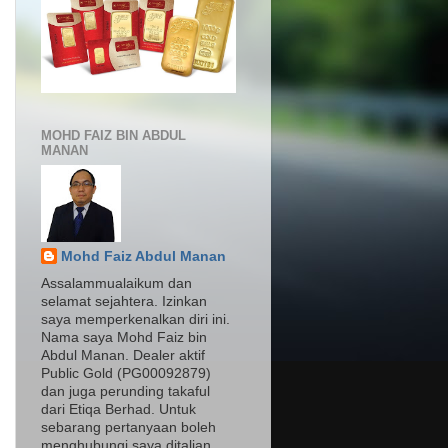
MOHD FAIZ BIN ABDUL
MANAN
Mohd Faiz Abdul Manan
Assalammualaikum dan
selamat sejahtera. Izinkan
saya memperkenalkan diri ini.
Nama saya Mohd Faiz bin
Abdul Manan. Dealer aktif
Public Gold (PG00092879)
dan juga perunding takaful
dari Etiqa Berhad. Untuk
sebarang pertanyaan boleh
menghubungi saya ditalian