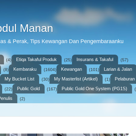
bdul Manan
mas & Perak, Tips Kewangan Dan Pengembaraanku
Etiqa Takaful Produk
Insurans & Takaful
(4)
(25)
(57)
Kembaraku
Kewangan
Larian & Jalan
(8)
(1604)
(101)
My Bucket List
My Masterlist (Artikel)
Pelabura
(30)
(1)
Public Gold
Public Gold One System (PG1S)
(22)
(167)
enulis
(2)