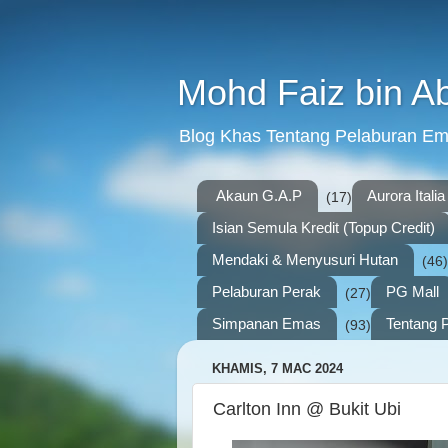
Mohd Faiz bin A
Blog Khas Tentang Pelaburan E
Akaun G.A.P
Aurora Italia
(17)
Isian Semula Kredit (Topup Credit)
Mendaki & Menyusuri Hutan
(46)
Pelaburan Perak
PG Mall
(27)
Simpanan Emas
Tentang P
(93)
KHAMIS, 7 MAC 2024
Carlton Inn @ Bukit Ubi