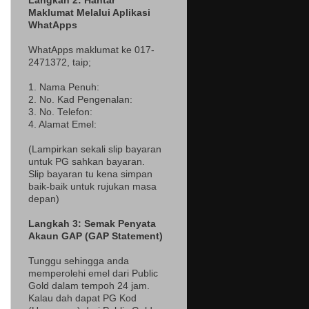
Langkah 2: Hantar
Maklumat Melalui Aplikasi
WhatApps
WhatApps maklumat ke 017-
2471372
, taip;
1. Nama Penuh:
2. No. Kad Pengenalan:
3. No. Telefon:
4. Alamat Emel:
(Lampir
kan sekali slip bayaran
untuk PG sahkan bayaran.
Slip bayaran tu kena simpan
baik-baik untuk rujukan masa
depan)
Langkah 3: Semak Penyata
Akaun GAP (GAP Statement)
Tunggu sehingga anda
memperolehi emel dari Public
Gold dalam tempoh 24 jam.
Kalau dah dapat PG Kod