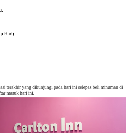
u,
ap Hari)
si terakhir yang dikunjungi pada hari ini selepas beli minuman di
tar masuk hari ini.