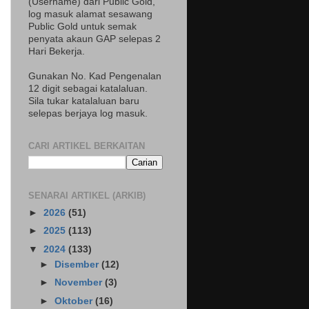
(Username) dari Public Gold,
log masuk alamat sesawang
Public Gold untuk semak
penyata akaun GAP selepas 2
Hari Bekerja.
Gunakan No. Kad Pengenalan
12 digit sebagai katalaluan.
Sila tukar katalaluan baru
selepas berjaya log masuk.
CARI ARTIKEL BERKAITAN
SENARAI ARTIKEL (ARKIB)
►
2026
(51)
►
2025
(113)
▼
2024
(133)
►
Disember
(12)
►
November
(3)
►
Oktober
(16)