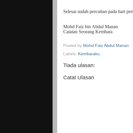
Selesai sudah percutian pada hari pe
Mohd Faiz bin Abdul Manan
Catatan Seorang Kembara
Posted by
Mohd Faiz Abdul Manan
Labels:
Kembaraku
Tiada ulasan:
Catat Ulasan