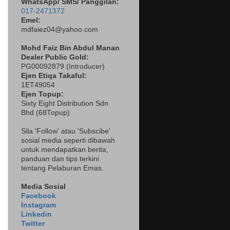
WhatsApp/ SMS/ Panggilan:
017-2471372
Emel:
mdfaiez04@yahoo.com
Mohd Faiz Bin Abdul Manan
Dealer
Public Gold:
PG00092879 (
Introducer)
Ejen Etiqa Takaful:
1ET49054
Ejen Topup:
Sixty Eight Distribution Sdn
Bhd (68Topup)
Sila 'Follow' atau 'Subscibe'
sosial media seperti dibawah
untuk mendapatkan berita,
panduan dan tips terkini
tentang Pelaburan Emas.
Media Sosial
Facebook
Instagram
Linkedin
Twitter