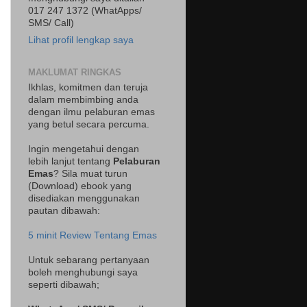
017 247 1372 (WhatApps/
SMS/ Call)
Lihat profil lengkap saya
MAKLUMAT RINGKAS
Ikhlas, komitmen dan teruja
dalam membimbing anda
dengan ilmu pelaburan emas
yang betul secara percuma.
Ingin mengetahui dengan
lebih lanjut tentang
Pelaburan
Emas
? Sila muat turun
(Download) ebook yang
disediakan menggunakan
pautan dibawah:
5 minit Review Tentang Emas
Untuk sebarang pertanyaan
boleh menghubungi saya
seperti dibawah;