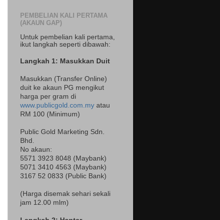
PEMBELIAN KALI PERTAMA
(AKAUN GAP)
Untuk pembelian kali pertama,
ikut langkah seperti dibawah:
Langkah 1: Masukkan Duit
Masukkan (Transfer Online)
duit ke akaun PG mengikut
harga per gram di
www.publicgold.com.my
atau
RM 100 (Minimum)
Public Gold Marketing Sdn.
Bhd.
No akaun:
5571 3923 8048 (Maybank)
5071 3410 4563 (Maybank)
3167 52 0833 (Public Bank)
(Harga disemak sehari sekali
jam 12.00 mlm)