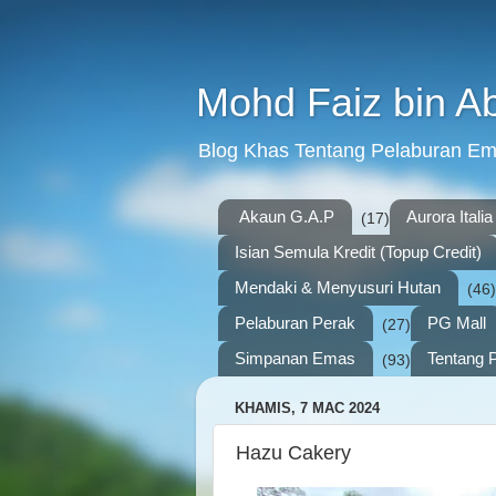
Mohd Faiz bin A
Blog Khas Tentang Pelaburan E
Akaun G.A.P
Aurora Italia
(17)
Isian Semula Kredit (Topup Credit)
Mendaki & Menyusuri Hutan
(46)
Pelaburan Perak
PG Mall
(27)
Simpanan Emas
Tentang P
(93)
KHAMIS, 7 MAC 2024
Hazu Cakery