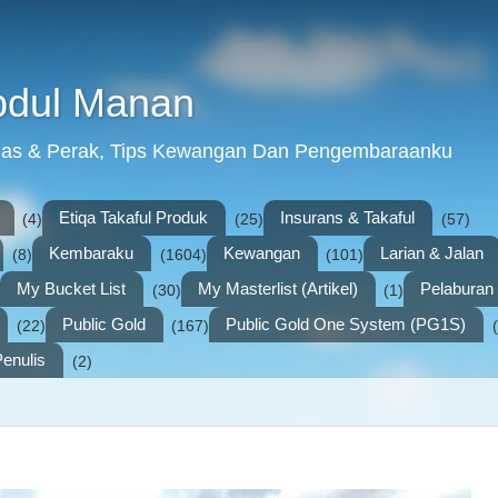
bdul Manan
mas & Perak, Tips Kewangan Dan Pengembaraanku
Etiqa Takaful Produk
Insurans & Takaful
(4)
(25)
(57)
Kembaraku
Kewangan
Larian & Jalan
(8)
(1604)
(101)
My Bucket List
My Masterlist (Artikel)
Pelabura
(30)
(1)
Public Gold
Public Gold One System (PG1S)
(22)
(167)
enulis
(2)