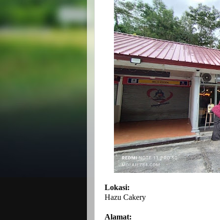
Lokasi:
Hazu Cakery
Alamat: