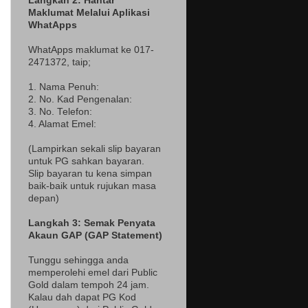
Langkah 2: Hantar
Maklumat Melalui Aplikasi
WhatApps
WhatApps maklumat ke 017-
2471372
, taip;
1. Nama Penuh:
2. No. Kad Pengenalan:
3. No. Telefon:
4. Alamat Emel:
(Lampir
kan sekali slip bayaran
untuk PG sahkan bayaran.
Slip bayaran tu kena simpan
baik-baik untuk rujukan masa
depan)
Langkah 3: Semak Penyata
Akaun GAP (GAP Statement)
Tunggu sehingga anda
memperolehi emel dari Public
Gold dalam tempoh 24 jam.
Kalau dah dapat PG Kod