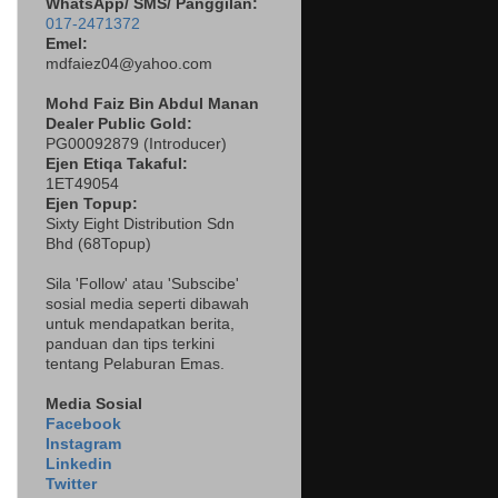
WhatsApp/ SMS/ Panggilan:
017-2471372
Emel:
mdfaiez04@yahoo.com
Mohd Faiz Bin Abdul Manan
Dealer
Public Gold:
PG00092879 (
Introducer)
Ejen Etiqa Takaful:
1ET49054
Ejen Topup:
Sixty Eight Distribution Sdn
Bhd (68Topup)
Sila 'Follow' atau 'Subscibe'
sosial media seperti dibawah
untuk mendapatkan berita,
panduan dan tips terkini
tentang Pelaburan Emas.
Media Sosial
Facebook
Instagram
Linkedin
Twitter