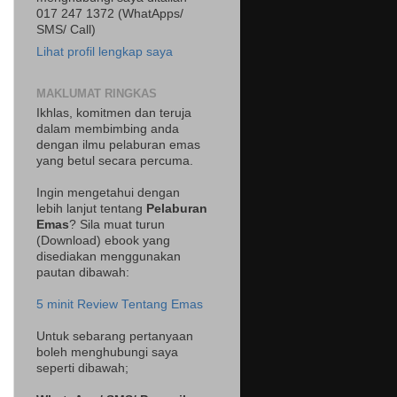
017 247 1372 (WhatApps/
SMS/ Call)
Lihat profil lengkap saya
MAKLUMAT RINGKAS
Ikhlas, komitmen dan teruja
dalam membimbing anda
dengan ilmu pelaburan emas
yang betul secara percuma.
Ingin mengetahui dengan
lebih lanjut tentang
Pelaburan
Emas
? Sila muat turun
(Download) ebook yang
disediakan menggunakan
pautan dibawah:
5 minit Review Tentang Emas
Untuk sebarang pertanyaan
boleh menghubungi saya
seperti dibawah;