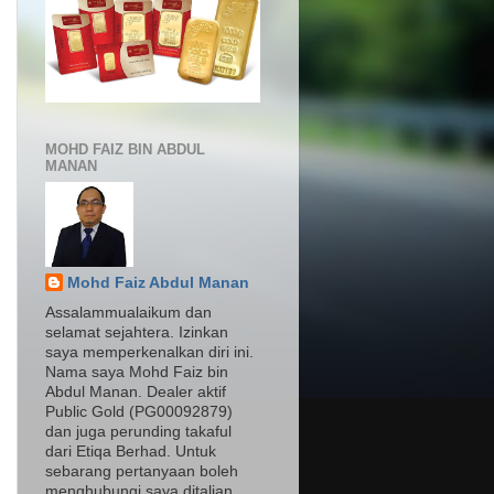
MOHD FAIZ BIN ABDUL
MANAN
Mohd Faiz Abdul Manan
Assalammualaikum dan
selamat sejahtera. Izinkan
saya memperkenalkan diri ini.
Nama saya Mohd Faiz bin
Abdul Manan. Dealer aktif
Public Gold (PG00092879)
dan juga perunding takaful
dari Etiqa Berhad. Untuk
sebarang pertanyaan boleh
menghubungi saya ditalian