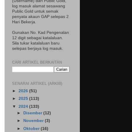
(Username) dari Public Gold,
log masuk alamat sesawang
Public Gold untuk semak
penyata akaun GAP selepas 2
Hari Bekerja.
Gunakan No. Kad Pengenalan
12 digit sebagai katalaluan.
Sila tukar katalaluan baru
selepas berjaya log masuk.
CARI ARTIKEL BERKAITAN
SENARAI ARTIKEL (ARKIB)
►
2026
(51)
►
2025
(113)
▼
2024
(133)
►
Disember
(12)
►
November
(3)
►
Oktober
(16)