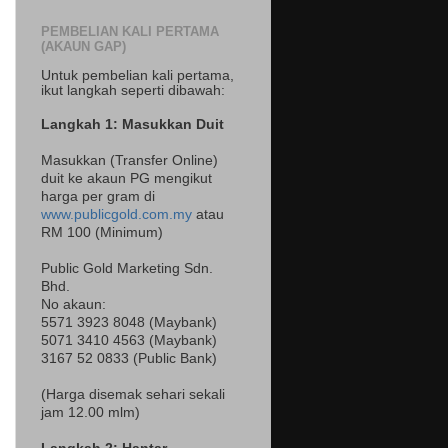
PEMBELIAN KALI PERTAMA
(AKAUN GAP)
Untuk pembelian kali pertama,
ikut langkah seperti dibawah:
Langkah 1: Masukkan Duit
Masukkan (Transfer Online)
duit ke akaun PG mengikut
harga per gram di
www.publicgold.com.my
atau
RM 100 (Minimum)
Public Gold Marketing Sdn.
Bhd.
No akaun:
5571 3923 8048 (Maybank)
5071 3410 4563 (Maybank)
3167 52 0833 (Public Bank)
(Harga disemak sehari sekali
jam 12.00 mlm)