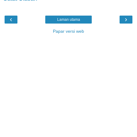
‹
›
Laman utama
Papar versi web