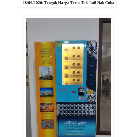
28/06/2026: Tengok Harga Terus Tak Jadi Nak Cuba