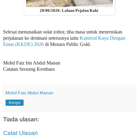
28/06/2026: Laluan Pejalan Kaki
Selesai menunaikan solat zohor, tiba masa untuk meneruskan
perjalanan ke destinasi seterusnya iaitu
Karnival Kaya Dengan
Emas (KKDE) 2026
di Menara Public Gold.
Mohd Faiz bin Abdul Manan
Catatan Seorang Kembara
Mohd Faiz Abdul Manan
Kongsi
Tiada ulasan:
Catat Ulasan