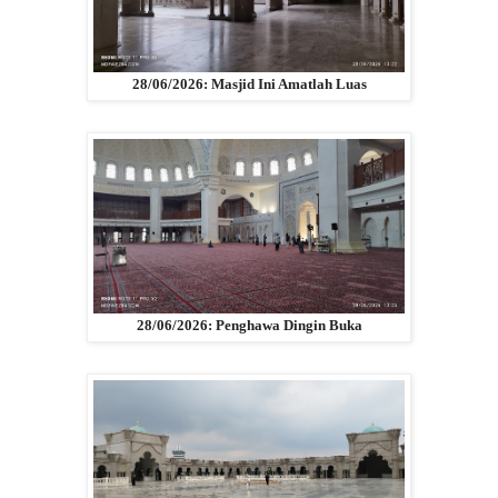
28/06/2026: Masjid Ini Amatlah Luas
28/06/2026: Penghawa Dingin Buka