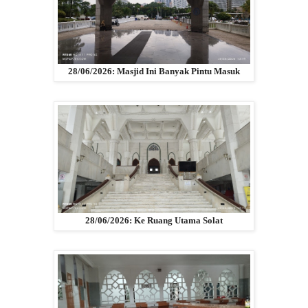
28/06/2026: Masjid Ini Banyak Pintu Masuk
28/06/2026: Ke Ruang Utama Solat