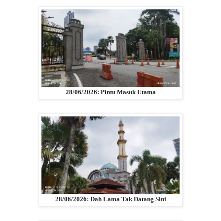
28/06/2026: Pintu Masuk Utama
28/06/2026: Dah Lama Tak Datang Sini