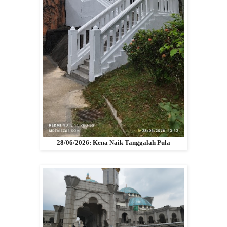
28/06/2026: Kena Naik Tanggalah Pula