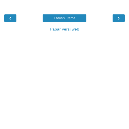
‹
›
Laman utama
Papar versi web