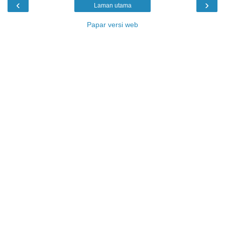
‹
›
Laman utama
Papar versi web