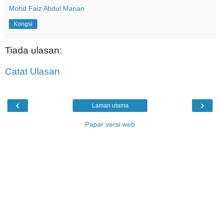
Mohd Faiz Abdul Manan
Kongsi
Tiada ulasan:
Catat Ulasan
‹
›
Laman utama
Papar versi web