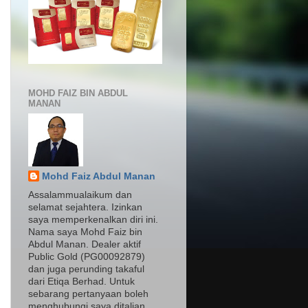
MOHD FAIZ BIN ABDUL
MANAN
Mohd Faiz Abdul Manan
Assalammualaikum dan
selamat sejahtera. Izinkan
saya memperkenalkan diri ini.
Nama saya Mohd Faiz bin
Abdul Manan. Dealer aktif
Public Gold (PG00092879)
dan juga perunding takaful
dari Etiqa Berhad. Untuk
sebarang pertanyaan boleh
menghubungi saya ditalian