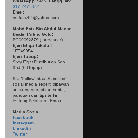
WhatsApp/ SMS/ Panggilan:
017-2471372
Emel:
mdfaiez04@yahoo.com
Mohd Faiz Bin Abdul Manan
Dealer
Public Gold:
PG00092879 (
Introducer)
Ejen Etiqa Takaful:
1ET49054
Ejen Topup:
Sixty Eight Distribution Sdn
Bhd (68Topup)
Sila 'Follow' atau 'Subscibe'
sosial media seperti dibawah
untuk mendapatkan berita,
panduan dan tips terkini
tentang Pelaburan Emas.
Media Sosial
Facebook
Instagram
Linkedin
Twitter