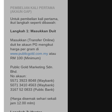
PEMBELIAN KALI PERTAMA
(AKAUN GAP)
Untuk pembelian kali pertama,
ikut langkah seperti dibawah:
Langkah 1: Masukkan Duit
Masukkan (Transfer Online)
duit ke akaun PG mengikut
harga per gram di
www.publicgold.com.my
atau
RM 100 (Minimum)
Public Gold Marketing Sdn.
Bhd.
No akaun:
5571 3923 8048 (Maybank)
5071 3410 4563 (Maybank)
3167 52 0833 (Public Bank)
(Harga disemak sehari sekali
jam 12.00 mlm)