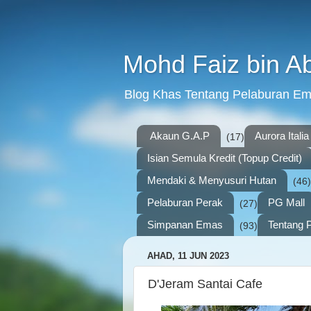
Mohd Faiz bin A
Blog Khas Tentang Pelaburan E
Akaun G.A.P
Aurora Italia
(17)
Isian Semula Kredit (Topup Credit)
Mendaki & Menyusuri Hutan
(46)
Pelaburan Perak
PG Mall
(27)
Simpanan Emas
Tentang P
(93)
AHAD, 11 JUN 2023
D'Jeram Santai Cafe