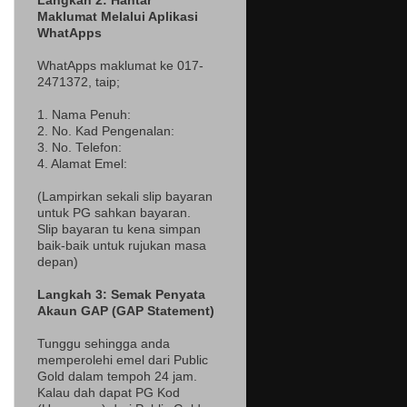
Langkah 2: Hantar
Maklumat Melalui Aplikasi
WhatApps
WhatApps maklumat ke 017-
2471372
, taip;
1. Nama Penuh:
2. No. Kad Pengenalan:
3. No. Telefon:
4. Alamat Emel:
(Lampir
kan sekali slip bayaran
untuk PG sahkan bayaran.
Slip bayaran tu kena simpan
baik-baik untuk rujukan masa
depan)
Langkah 3: Semak Penyata
Akaun GAP (GAP Statement)
Tunggu sehingga anda
memperolehi emel dari Public
Gold dalam tempoh 24 jam.
Kalau dah dapat PG Kod