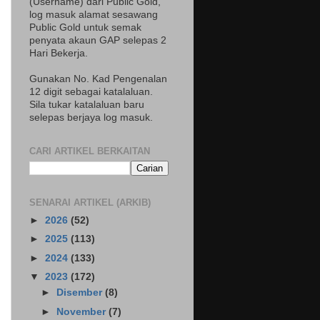
(Username) dari Public Gold,
log masuk alamat sesawang
Public Gold untuk semak
penyata akaun GAP selepas 2
Hari Bekerja.
Gunakan No. Kad Pengenalan
12 digit sebagai katalaluan.
Sila tukar katalaluan baru
selepas berjaya log masuk.
CARI ARTIKEL BERKAITAN
SENARAI ARTIKEL (ARKIB)
►
2026
(52)
►
2025
(113)
►
2024
(133)
▼
2023
(172)
►
Disember
(8)
►
November
(7)