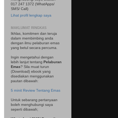
017 247 1372 (WhatApps/
SMS/ Call)
Lihat profil lengkap saya
MAKLUMAT RINGKAS
Ikhlas, komitmen dan teruja
dalam membimbing anda
dengan ilmu pelaburan emas
yang betul secara percuma.
Ingin mengetahui dengan
lebih lanjut tentang
Pelaburan
Emas
? Sila muat turun
(Download) ebook yang
disediakan menggunakan
pautan dibawah:
5 minit Review Tentang Emas
Untuk sebarang pertanyaan
boleh menghubungi saya
seperti dibawah;