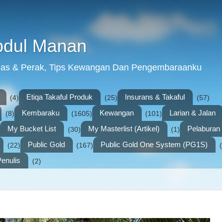
bdul Manan
mas & Perak, Tips Kewangan Dan Pengembaraanku
Etiqa Takaful Produk
Insurans & Takaful
(4)
(25)
(57)
Kembaraku
Kewangan
Larian & Jalan
(8)
(1605)
(101)
My Bucket List
My Masterlist (Artikel)
Pelabura
(30)
(1)
Public Gold
Public Gold One System (PG1S)
(22)
(167)
enulis
(2)