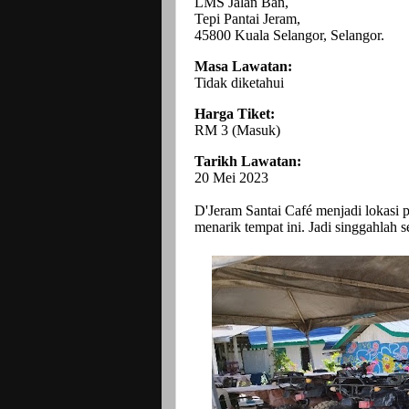
LMS Jalan Ban,
Tepi Pantai Jeram,
45800 Kuala Selangor, Selangor.
Masa Lawatan:
Tidak diketahui
Harga Tiket:
RM 3 (Masuk)
Tarikh Lawatan:
20 Mei 2023
D'Jeram Santai Café menjadi lokasi 
menarik tempat ini. Jadi singgahlah s