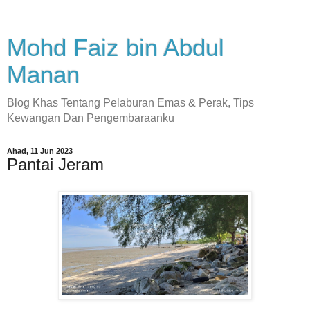
Mohd Faiz bin Abdul
Manan
Blog Khas Tentang Pelaburan Emas & Perak, Tips
Kewangan Dan Pengembaraanku
Ahad, 11 Jun 2023
Pantai Jeram