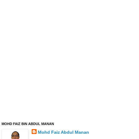
MOHD FAIZ BIN ABDUL MANAN
Mohd Faiz Abdul Manan