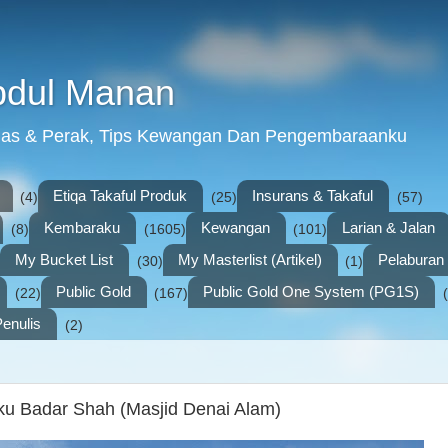
bdul Manan
mas & Perak, Tips Kewangan Dan Pengembaraanku
Etiqa Takaful Produk
Insurans & Takaful
(4)
(25)
(57)
Kembaraku
Kewangan
Larian & Jalan
(8)
(1605)
(101)
My Bucket List
My Masterlist (Artikel)
Pelabura
(30)
(1)
Public Gold
Public Gold One System (PG1S)
(22)
(167)
enulis
(2)
ku Badar Shah (Masjid Denai Alam)