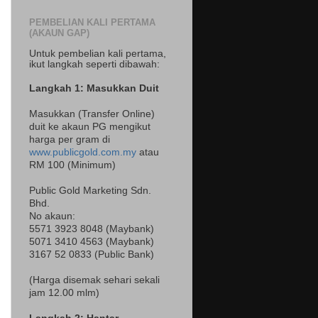
PEMBELIAN KALI PERTAMA
(AKAUN GAP)
Untuk pembelian kali pertama,
ikut langkah seperti dibawah:
Langkah 1: Masukkan Duit
Masukkan (Transfer Online)
duit ke akaun PG mengikut
harga per gram di
www.publicgold.com.my
atau
RM 100 (Minimum)
Public Gold Marketing Sdn.
Bhd.
No akaun:
5571 3923 8048 (Maybank)
5071 3410 4563 (Maybank)
3167 52 0833 (Public Bank)
(Harga disemak sehari sekali
jam 12.00 mlm)