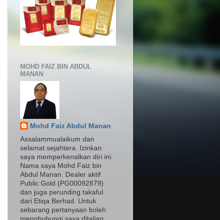
MOHD FAIZ BIN ABDUL
MANAN
Mohd Faiz Abdul Manan
Assalammualaikum dan
selamat sejahtera. Izinkan
saya memperkenalkan diri ini.
Nama saya Mohd Faiz bin
Abdul Manan. Dealer aktif
Public Gold (PG00092879)
dan juga perunding takaful
dari Etiqa Berhad. Untuk
sebarang pertanyaan boleh
menghubungi saya ditalian