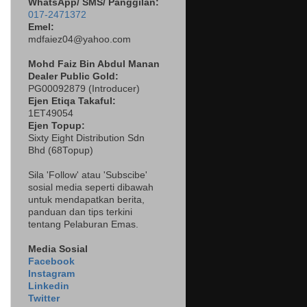
WhatsApp/ SMS/ Panggilan:
017-2471372
Emel:
mdfaiez04@yahoo.com
Mohd Faiz Bin Abdul Manan
Dealer
Public Gold:
PG00092879 (
Introducer)
Ejen Etiqa Takaful:
1ET49054
Ejen Topup:
Sixty Eight Distribution Sdn
Bhd (68Topup)
Sila 'Follow' atau 'Subscibe'
sosial media seperti dibawah
untuk mendapatkan berita,
panduan dan tips terkini
tentang Pelaburan Emas.
Media Sosial
Facebook
Instagram
Linkedin
Twitter