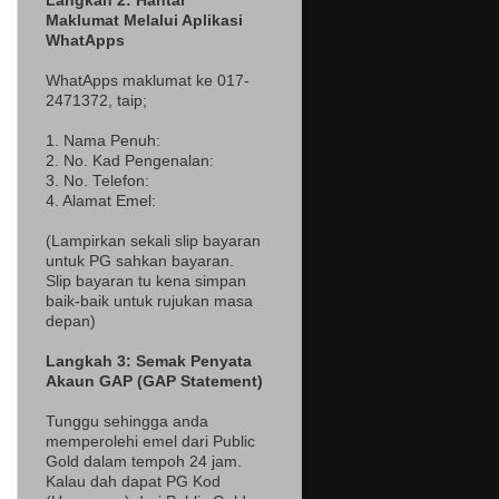
Langkah 2: Hantar
Maklumat Melalui Aplikasi
WhatApps
WhatApps maklumat ke 017-
2471372
, taip;
1. Nama Penuh:
2. No. Kad Pengenalan:
3. No. Telefon:
4. Alamat Emel:
(Lampir
kan sekali slip bayaran
untuk PG sahkan bayaran.
Slip bayaran tu kena simpan
baik-baik untuk rujukan masa
depan)
Langkah 3: Semak Penyata
Akaun GAP (GAP Statement)
Tunggu sehingga anda
memperolehi emel dari Public
Gold dalam tempoh 24 jam.
Kalau dah dapat PG Kod