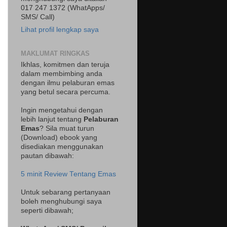
017 247 1372 (WhatApps/
SMS/ Call)
Lihat profil lengkap saya
MAKLUMAT RINGKAS
Ikhlas, komitmen dan teruja
dalam membimbing anda
dengan ilmu pelaburan emas
yang betul secara percuma.
Ingin mengetahui dengan
lebih lanjut tentang
Pelaburan
Emas
? Sila muat turun
(Download) ebook yang
disediakan menggunakan
pautan dibawah:
5 minit Review Tentang Emas
Untuk sebarang pertanyaan
boleh menghubungi saya
seperti dibawah;