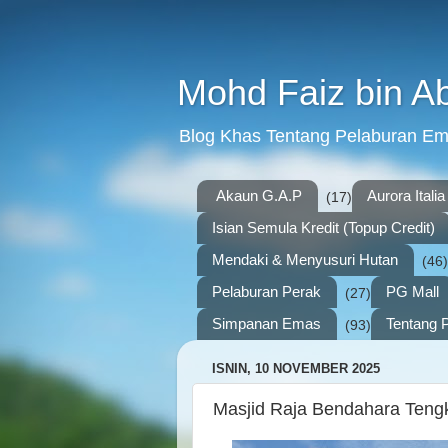
Mohd Faiz bin A
Blog Khas Tentang Pelaburan E
Akaun G.A.P
Aurora Italia
(17)
Isian Semula Kredit (Topup Credit)
Mendaki & Menyusuri Hutan
(46)
Pelaburan Perak
PG Mall
(27)
Simpanan Emas
Tentang P
(93)
ISNIN, 10 NOVEMBER 2025
Masjid Raja Bendahara Teng