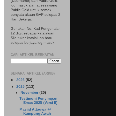
(Username) dari Public Gold,
log masuk alamat sesawang
Public Gold untuk semak
penyata akaun GAP selepas 2
Hari Bekerja.
Gunakan No. Kad Pengenalan
12 digit sebagai katalaluan.
Sila tukar katalaluan baru
selepas berjaya log masuk.
CARI ARTIKEL BERKAITAN
SENARAI ARTIKEL (ARKIB)
►
2026
(52)
▼
2025
(113)
▼
November
(20)
Testimoni Penyimpan
Emas 2025 (Versi II)
Masjid Attaqwa @
Kampung Awah