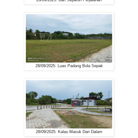
28/09/2025: Dah Separuh Perjalanan
28/09/2025: Luas Padang Bola Sepak
28/09/2025: Kalau Masuk Dari Dalam