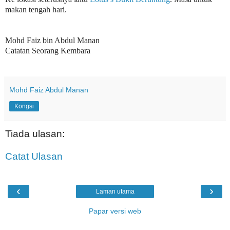
makan tengah hari.
Mohd Faiz bin Abdul Manan
Catatan Seorang Kembara
Mohd Faiz Abdul Manan
Kongsi
Tiada ulasan:
Catat Ulasan
‹
›
Laman utama
Papar versi web