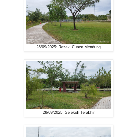
28/09/2025: Rezeki Cuaca Mendung
28/09/2025: Selekoh Terakhir