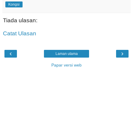
Kongsi
Tiada ulasan:
Catat Ulasan
‹
›
Laman utama
Papar versi web