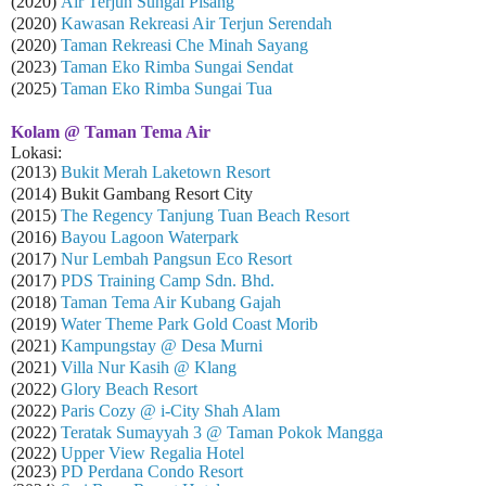
(2020)
Air Terjun Sungai Pisang
(2020)
Kawasan Rekreasi Air Terjun Serendah
(2020)
Taman Rekreasi Che Minah Sayang
(2023)
Taman Eko Rimba Sungai Sendat
(2025)
Taman Eko Rimba Sungai Tua
Kolam @ Taman Tema Air
Lokasi:
(2013)
Bukit Merah Laketown Resort
(2014) Bukit Gambang Resort City
(2015)
The Regency Tanjung Tuan Beach Resort
(2016)
Bayou Lagoon Waterpark
(2017)
Nur Lembah Pangsun Eco Resort
(2017)
PDS Training Camp Sdn. Bhd.
(2018)
Taman Tema Air Kubang Gajah
(2019)
Water Theme Park Gold Coast Morib
(2021)
Kampungstay @ Desa Murni
(2021)
Villa Nur Kasih @ Klang
(2022)
Glory Beach Resort
(2022)
Paris Cozy @ i-City Shah Alam
(2022)
Teratak Sumayyah 3 @ Taman Pokok Mangga
(2022)
Upper View Regalia Hotel
(2023)
PD Perdana Condo Resort