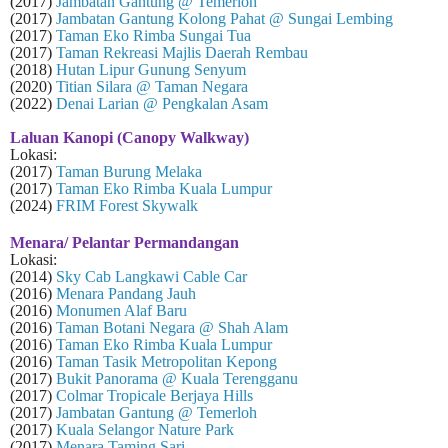
(2017)
Jambatan Gantung @ Temerloh
(2017)
Jambatan Gantung Kolong Pahat @ Sungai Lembing
(2017)
Taman Eko Rimba Sungai Tua
(2017)
Taman Rekreasi Majlis Daerah Rembau
(2018)
Hutan Lipur Gunung Senyum
(2020)
Titian Silara @ Taman Negara
(2022)
Denai Larian @ Pengkalan Asam
Laluan Kanopi (Canopy Walkway)
Lokasi:
(2017)
Taman Burung Melaka
(2017)
Taman Eko Rimba Kuala Lumpur
(2024)
FRIM Forest Skywalk
Menara/ Pelantar Permandangan
Lokasi:
(2014)
Sky Cab Langkawi Cable Car
(2016)
Menara Pandang Jauh
(2016)
Monumen Alaf Baru
(2016)
Taman Botani Negara @ Shah Alam
(2016)
Taman Eko Rimba Kuala Lumpur
(2016)
Taman Tasik Metropolitan Kepong
(2017)
Bukit Panorama @ Kuala Terengganu
(2017)
Colmar Tropicale Berjaya Hills
(2017)
Jambatan Gantung @ Temerloh
(2017)
Kuala Selangor Nature Park
(2017)
Menara Taming Sari