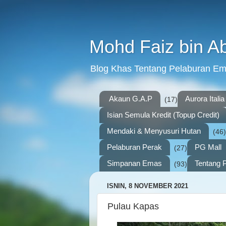
Mohd Faiz bin A
Blog Khas Tentang Pelaburan E
Akaun G.A.P
Aurora Italia
(17)
Isian Semula Kredit (Topup Credit)
Mendaki & Menyusuri Hutan
(46)
Pelaburan Perak
PG Mall
(27)
Simpanan Emas
Tentang P
(93)
ISNIN, 8 NOVEMBER 2021
Pulau Kapas