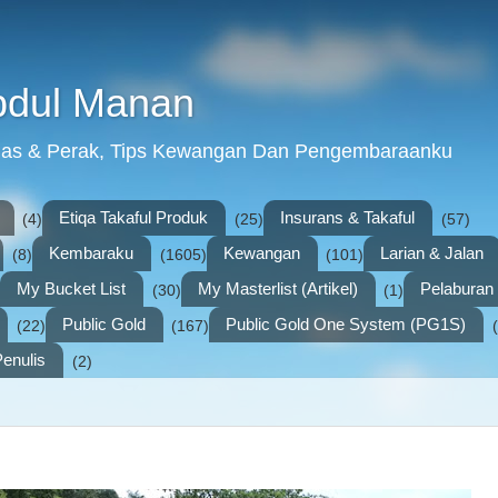
bdul Manan
mas & Perak, Tips Kewangan Dan Pengembaraanku
Etiqa Takaful Produk
Insurans & Takaful
(4)
(25)
(57)
Kembaraku
Kewangan
Larian & Jalan
(8)
(1605)
(101)
My Bucket List
My Masterlist (Artikel)
Pelabura
(30)
(1)
Public Gold
Public Gold One System (PG1S)
(22)
(167)
enulis
(2)