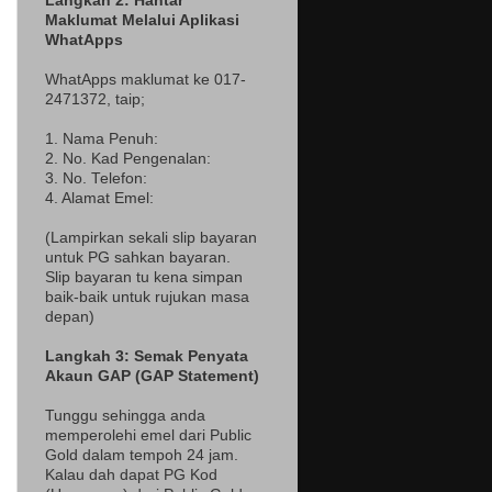
Langkah 2: Hantar
Maklumat Melalui Aplikasi
WhatApps
WhatApps maklumat ke 017-
2471372
, taip;
1. Nama Penuh:
2. No. Kad Pengenalan:
3. No. Telefon:
4. Alamat Emel:
(Lampir
kan sekali slip bayaran
untuk PG sahkan bayaran.
Slip bayaran tu kena simpan
baik-baik untuk rujukan masa
depan)
Langkah 3: Semak Penyata
Akaun GAP (GAP Statement)
Tunggu sehingga anda
memperolehi emel dari Public
Gold dalam tempoh 24 jam.
Kalau dah dapat PG Kod