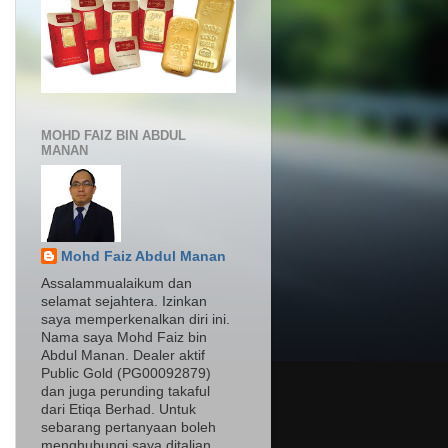
MOHD FAIZ BIN ABDUL
MANAN
Mohd Faiz Abdul Manan
Assalammualaikum dan
selamat sejahtera. Izinkan
saya memperkenalkan diri ini.
Nama saya Mohd Faiz bin
Abdul Manan. Dealer aktif
Public Gold (PG00092879)
dan juga perunding takaful
dari Etiqa Berhad. Untuk
sebarang pertanyaan boleh
menghubungi saya ditalian