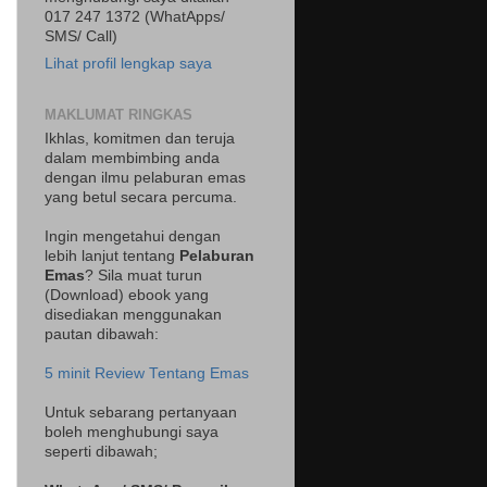
017 247 1372 (WhatApps/
SMS/ Call)
Lihat profil lengkap saya
MAKLUMAT RINGKAS
Ikhlas, komitmen dan teruja
dalam membimbing anda
dengan ilmu pelaburan emas
yang betul secara percuma.
Ingin mengetahui dengan
lebih lanjut tentang
Pelaburan
Emas
? Sila muat turun
(Download) ebook yang
disediakan menggunakan
pautan dibawah:
5 minit Review Tentang Emas
Untuk sebarang pertanyaan
boleh menghubungi saya
seperti dibawah;