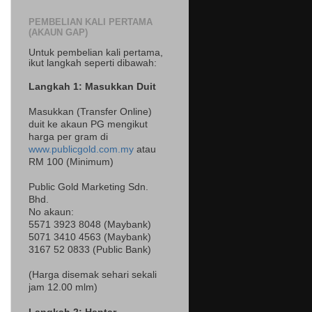
PEMBELIAN KALI PERTAMA
(AKAUN GAP)
Untuk pembelian kali pertama,
ikut langkah seperti dibawah:
Langkah 1: Masukkan Duit
Masukkan (Transfer Online)
duit ke akaun PG mengikut
harga per gram di
www.publicgold.com.my
atau
RM 100 (Minimum)
Public Gold Marketing Sdn.
Bhd.
No akaun:
5571 3923 8048 (Maybank)
5071 3410 4563 (Maybank)
3167 52 0833 (Public Bank)
(Harga disemak sehari sekali
jam 12.00 mlm)