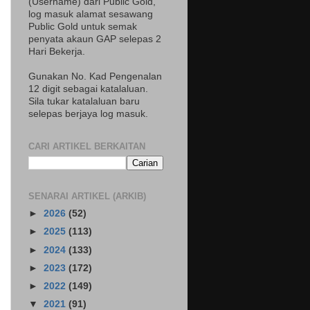
(Username) dari Public Gold,
log masuk alamat sesawang
Public Gold untuk semak
penyata akaun GAP selepas 2
Hari Bekerja.
Gunakan No. Kad Pengenalan
12 digit sebagai katalaluan.
Sila tukar katalaluan baru
selepas berjaya log masuk.
CARI ARTIKEL BERKAITAN
SENARAI ARTIKEL (ARKIB)
►
2026
(52)
►
2025
(113)
►
2024
(133)
►
2023
(172)
►
2022
(149)
▼
2021
(91)