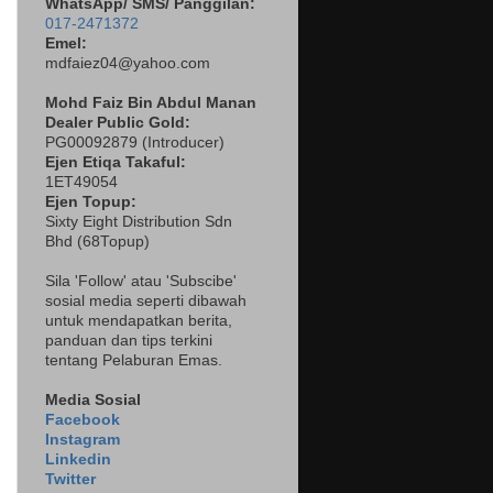
WhatsApp/ SMS/ Panggilan:
017-2471372
Emel:
mdfaiez04@yahoo.com
Mohd Faiz Bin Abdul Manan
Dealer
Public Gold:
PG00092879 (
Introducer)
Ejen Etiqa Takaful:
1ET49054
Ejen Topup:
Sixty Eight Distribution Sdn
Bhd (68Topup)
Sila 'Follow' atau 'Subscibe'
sosial media seperti dibawah
untuk mendapatkan berita,
panduan dan tips terkini
tentang Pelaburan Emas.
Media Sosial
Facebook
Instagram
Linkedin
Twitter